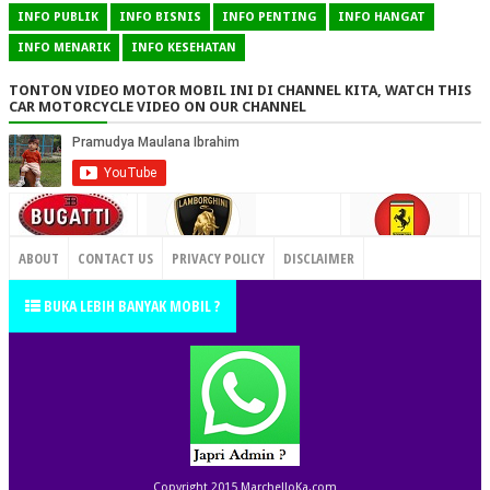
INFO PUBLIK
INFO BISNIS
INFO PENTING
INFO HANGAT
INFO MENARIK
INFO KESEHATAN
TONTON VIDEO MOTOR MOBIL INI DI CHANNEL KITA, WATCH THIS
CAR MOTORCYCLE VIDEO ON OUR CHANNEL
CONTACT US
ABOUT
CONTACT US
PRIVACY POLICY
DISCLAIMER
TERMS OF SERVICE
SITEMAP
BUKA LEBIH BANYAK MOBIL ?
Copyright 2015
MarchelloKa.com