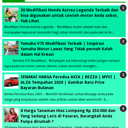
20 Modifikasi Honda Astrea Legenda Terbaik dan
bisa digunakan untuk contoh motor Anda sobat,
Yuk Lihat
Modifikasi Honda Astrea Legenda - Modifikasi motor adalah hobi dan
merupakan kepuasan tersendiri bagi sobat otomotif, dan pada kali ini ki...
Yamaha V75 Modifikasi Terbaik | Inspirasi
Yamaha Motor Lawas Yang Tidak pernah Kalah
dalam Hal Kreasi
Yamaha V75 Modifikasi - Menjelajah era tekonologi terkini jangan sampai
lupa pada era motor zaman dahulu sobat otomotif, mungkin...
SENARAI HARGA Perodua AXIA | BEZZA | MYVI |
ALZA Tempahan 2020 | Gambar Baru Price
Bayaran Bulanan
Kereta Perodua Baru 2020 - Memilih kenderaan untuk keluarga anda pada
harga yang berpatutan adalah satu pilihan untuk rekan automotif . K...
8 Harga Tanaman Hias Lompong Rp 250.000 dan
Yang Sedang Laris di Pasaran, Barangkali Anda
Punya dirumah ?
10 Harga Tanaman Hias Yang Sedang Trending - Salah satu yang sedang ramai