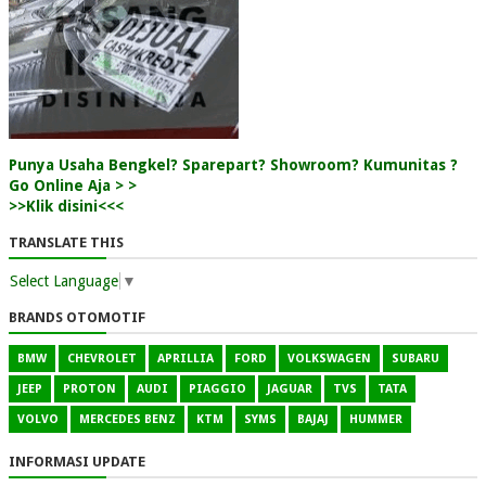
Punya Usaha Bengkel? Sparepart? Showroom? Kumunitas ?
Go Online Aja > >
>>Klik disini<<<
TRANSLATE THIS
Select Language
▼
BRANDS OTOMOTIF
BMW
CHEVROLET
APRILLIA
FORD
VOLKSWAGEN
SUBARU
JEEP
PROTON
AUDI
PIAGGIO
JAGUAR
TVS
TATA
VOLVO
MERCEDES BENZ
KTM
SYMS
BAJAJ
HUMMER
INFORMASI UPDATE