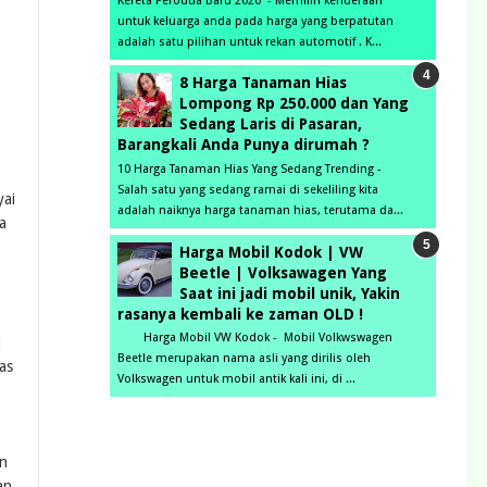
Kereta Perodua Baru 2020 - Memilih kenderaan
untuk keluarga anda pada harga yang berpatutan
adalah satu pilihan untuk rekan automotif . K...
8 Harga Tanaman Hias
Lompong Rp 250.000 dan Yang
Sedang Laris di Pasaran,
Barangkali Anda Punya dirumah ?
10 Harga Tanaman Hias Yang Sedang Trending -
Salah satu yang sedang ramai di sekeliling kita
yai
adalah naiknya harga tanaman hias, terutama da...
a
Harga Mobil Kodok | VW
Beetle | Volksawagen Yang
Saat ini jadi mobil unik, Yakin
rasanya kembali ke zaman OLD !
Harga Mobil VW Kodok - Mobil Volkwswagen
i
Beetle merupakan nama asli yang dirilis oleh
as
Volkswagen untuk mobil antik kali ini, di ...
in
an