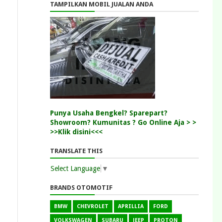
TAMPILKAN MOBIL JUALAN ANDA
Punya Usaha Bengkel? Sparepart?
Showroom? Kumunitas ? Go Online Aja > >
>>Klik disini<<<
TRANSLATE THIS
Select Language
▼
BRANDS OTOMOTIF
BMW
CHEVROLET
APRILLIA
FORD
VOLKSWAGEN
SUBARU
JEEP
PROTON