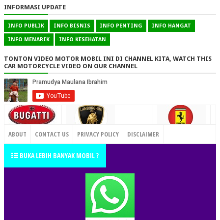
INFORMASI UPDATE
INFO PUBLIK
INFO BISNIS
INFO PENTING
INFO HANGAT
INFO MENARIK
INFO KESEHATAN
TONTON VIDEO MOTOR MOBIL INI DI CHANNEL KITA, WATCH THIS
CAR MOTORCYCLE VIDEO ON OUR CHANNEL
CONTACT US
ABOUT
CONTACT US
PRIVACY POLICY
DISCLAIMER
TERMS OF SERVICE
SITEMAP
BUKA LEBIH BANYAK MOBIL ?