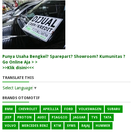
Punya Usaha Bengkel? Sparepart? Showroom? Kumunitas ?
Go Online Aja > >
>>Klik disini<<<
TRANSLATE THIS
Select Language
▼
BRANDS OTOMOTIF
BMW
CHEVROLET
APRILLIA
FORD
VOLKSWAGEN
SUBARU
JEEP
PROTON
AUDI
PIAGGIO
JAGUAR
TVS
TATA
VOLVO
MERCEDES BENZ
KTM
SYMS
BAJAJ
HUMMER