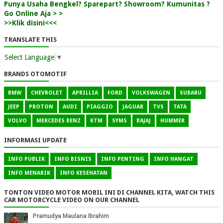
Punya Usaha Bengkel? Sparepart? Showroom? Kumunitas ?
Go Online Aja > >
>>Klik disini<<<
TRANSLATE THIS
Select Language
▼
BRANDS OTOMOTIF
BMW
CHEVROLET
APRILLIA
FORD
VOLKSWAGEN
SUBARU
JEEP
PROTON
AUDI
PIAGGIO
JAGUAR
TVS
TATA
VOLVO
MERCEDES BENZ
KTM
SYMS
BAJAJ
HUMMER
INFORMASI UPDATE
INFO PUBLIK
INFO BISNIS
INFO PENTING
INFO HANGAT
INFO MENARIK
INFO KESEHATAN
TONTON VIDEO MOTOR MOBIL INI DI CHANNEL KITA, WATCH THIS
CAR MOTORCYCLE VIDEO ON OUR CHANNEL