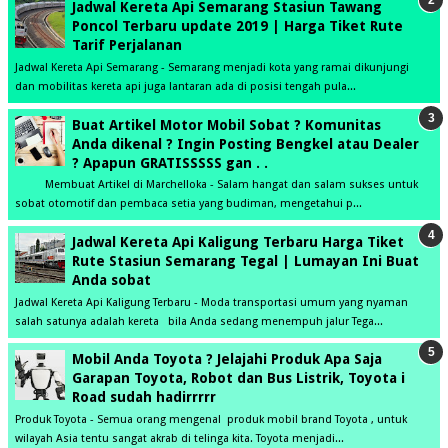
Jadwal Kereta Api Semarang Stasiun Tawang
Poncol Terbaru update 2019 | Harga Tiket Rute
Tarif Perjalanan
Jadwal Kereta Api Semarang - Semarang menjadi kota yang ramai dikunjungi
dan mobilitas kereta api juga lantaran ada di posisi tengah pula...
Buat Artikel Motor Mobil Sobat ? Komunitas
Anda dikenal ? Ingin Posting Bengkel atau Dealer
? Apapun GRATISSSSS gan . .
Membuat Artikel di Marchelloka - Salam hangat dan salam sukses untuk
sobat otomotif dan pembaca setia yang budiman, mengetahui p...
Jadwal Kereta Api Kaligung Terbaru Harga Tiket
Rute Stasiun Semarang Tegal | Lumayan Ini Buat
Anda sobat
Jadwal Kereta Api Kaligung Terbaru - Moda transportasi umum yang nyaman
salah satunya adalah kereta bila Anda sedang menempuh jalur Tega...
Mobil Anda Toyota ? Jelajahi Produk Apa Saja
Garapan Toyota, Robot dan Bus Listrik, Toyota i
Road sudah hadirrrrr
Produk Toyota - Semua orang mengenal produk mobil brand Toyota , untuk
wilayah Asia tentu sangat akrab di telinga kita. Toyota menjadi...