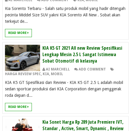
AI MARCHELL
ADD COMMENT
KIA
,
MOBIL
Kia Sorento Terbaru - Salah satu produk mobil yang hadir ditengah
pecinta Middel Size SUV yakni KIA Sorento All New . Sobat akan
terkejut de...
READ MORE
KIA K5 GT 2021 All new Review Spesifikasi
Lengkap Mesin 2.5 L Sangat Istimewa
Sobat Otomotif di kelasnya
AI MARCHELL
ADD COMMENT
HARGA REVIEW SPEC
,
KIA
,
MOBIL
KIA K5 GT Spesifikasi dan Review - KIA K5 GT 2.5 L adalah mobil
sedan sportcar produksi dari KIA Corporation dengan penggerak
roda depan d...
READ MORE
Kia Sonet Harga Rp 289 Juta Premiere IVT,
Standar , Active, Smart, Dynamic , Review