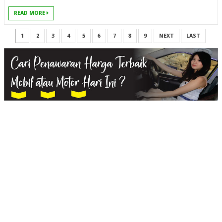
READ MORE
1
2
3
4
5
6
7
8
9
NEXT
LAST