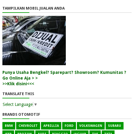
TAMPILKAN MOBIL JUALAN ANDA
Punya Usaha Bengkel? Sparepart? Showroom? Kumunitas ?
Go Online Aja > >
>>Klik disini<<<
TRANSLATE THIS
Select Language
▼
BRANDS OTOMOTIF
BMW
CHEVROLET
APRILLIA
FORD
VOLKSWAGEN
SUBARU