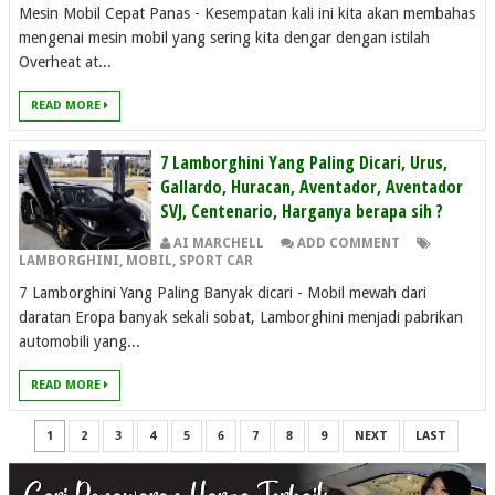
Mesin Mobil Cepat Panas - Kesempatan kali ini kita akan membahas
mengenai mesin mobil yang sering kita dengar dengan istilah
Overheat at...
READ MORE
7 Lamborghini Yang Paling Dicari, Urus,
Gallardo, Huracan, Aventador, Aventador
SVJ, Centenario, Harganya berapa sih ?
AI MARCHELL
ADD COMMENT
LAMBORGHINI
,
MOBIL
,
SPORT CAR
7 Lamborghini Yang Paling Banyak dicari - Mobil mewah dari
daratan Eropa banyak sekali sobat, Lamborghini menjadi pabrikan
automobili yang...
READ MORE
1
2
3
4
5
6
7
8
9
NEXT
LAST