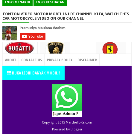
INFO MENARIK
INFO KESEHATAN
TONTON VIDEO MOTOR MOBIL INI DI CHANNEL KITA, WATCH THIS
CAR MOTORCYCLE VIDEO ON OUR CHANNEL
CONTACT US
ABOUT
CONTACT US
PRIVACY POLICY
DISCLAIMER
TERMS OF SERVICE
SITEMAP
BUKA LEBIH BANYAK MOBIL ?
Copyright 2015
MarchelloKa.com
Powered by
Blogger