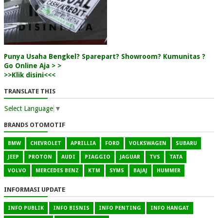
Punya Usaha Bengkel? Sparepart? Showroom? Kumunitas ?
Go Online Aja > >
>>Klik disini<<<
TRANSLATE THIS
Select Language
▼
BRANDS OTOMOTIF
BMW
CHEVROLET
APRILLIA
FORD
VOLKSWAGEN
SUBARU
JEEP
PROTON
AUDI
PIAGGIO
JAGUAR
TVS
TATA
VOLVO
MERCEDES BENZ
KTM
SYMS
BAJAJ
HUMMER
INFORMASI UPDATE
INFO PUBLIK
INFO BISNIS
INFO PENTING
INFO HANGAT