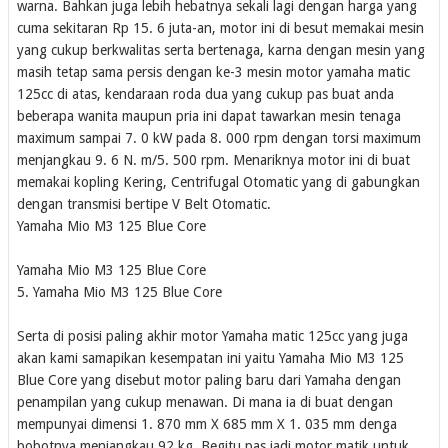
warna. Bahkan juga lebih hebatnya sekali lagi dengan harga yang
cuma sekitaran Rp 15. 6 juta-an, motor ini di besut memakai mesin
yang cukup berkwalitas serta bertenaga, karna dengan mesin yang
masih tetap sama persis dengan ke-3 mesin motor yamaha matic
125cc di atas, kendaraan roda dua yang cukup pas buat anda
beberapa wanita maupun pria ini dapat tawarkan mesin tenaga
maximum sampai 7. 0 kW pada 8. 000 rpm dengan torsi maximum
menjangkau 9. 6 N. m/5. 500 rpm. Menariknya motor ini di buat
memakai kopling Kering, Centrifugal Otomatic yang di gabungkan
dengan transmisi bertipe V Belt Otomatic.
Yamaha Mio M3 125 Blue Core
Yamaha Mio M3 125 Blue Core
5. Yamaha Mio M3 125 Blue Core
Serta di posisi paling akhir motor Yamaha matic 125cc yang juga
akan kami samapikan kesempatan ini yaitu Yamaha Mio M3 125
Blue Core yang disebut motor paling baru dari Yamaha dengan
penampilan yang cukup menawan. Di mana ia di buat dengan
mempunyai dimensi 1. 870 mm X 685 mm X 1. 035 mm denga
bobotnya menjangkau 92 kg. Begitu pas jadi motor matik untuk