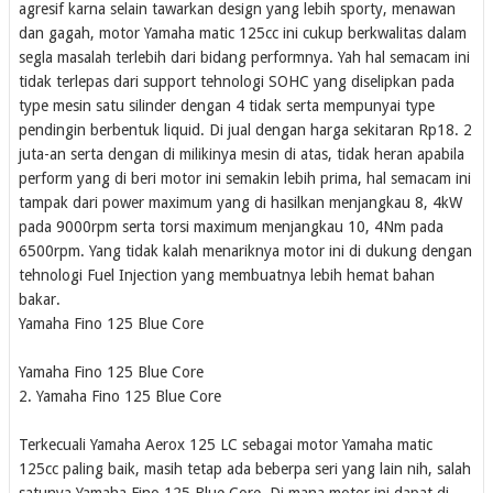
agresif karna selain tawarkan design yang lebih sporty, menawan
dan gagah, motor Yamaha matic 125cc ini cukup berkwalitas dalam
segla masalah terlebih dari bidang performnya. Yah hal semacam ini
tidak terlepas dari support tehnologi SOHC yang diselipkan pada
type mesin satu silinder dengan 4 tidak serta mempunyai type
pendingin berbentuk liquid. Di jual dengan harga sekitaran Rp18. 2
juta-an serta dengan di milikinya mesin di atas, tidak heran apabila
perform yang di beri motor ini semakin lebih prima, hal semacam ini
tampak dari power maximum yang di hasilkan menjangkau 8, 4kW
pada 9000rpm serta torsi maximum menjangkau 10, 4Nm pada
6500rpm. Yang tidak kalah menariknya motor ini di dukung dengan
tehnologi Fuel Injection yang membuatnya lebih hemat bahan
bakar.
Yamaha Fino 125 Blue Core
Yamaha Fino 125 Blue Core
2. Yamaha Fino 125 Blue Core
Terkecuali Yamaha Aerox 125 LC sebagai motor Yamaha matic
125cc paling baik, masih tetap ada beberpa seri yang lain nih, salah
satunya Yamaha Fino 125 Blue Core. Di mana motor ini dapat di