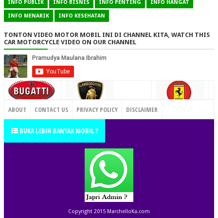
INFO PUBLIK
INFO BISNIS
INFO PENTING
INFO HANGAT
INFO MENARIK
INFO KESEHATAN
TONTON VIDEO MOTOR MOBIL INI DI CHANNEL KITA, WATCH THIS
CAR MOTORCYCLE VIDEO ON OUR CHANNEL
CONTACT US
ABOUT
CONTACT US
PRIVACY POLICY
DISCLAIMER
TERMS OF SERVICE
SITEMAP
BUKA LEBIH BANYAK MOBIL ?
Copyright 2015
MarchelloKa.com