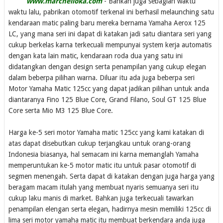
www.marchelloka.com
- Bahkan juga sebagian waktu
waktu lalu, pabrikan otomotif terkenal ini berhasil melaunching satu
kendaraan matic paling baru mereka bernama Yamaha Aerox 125
LC, yang mana seri ini dapat di katakan jadi satu diantara seri yang
cukup berkelas karna terkecuali mempunyai system kerja automatis
dengan kata lain matic, kendaraan roda dua yang satu ini
didatangkan dengan design serta penampilan yang cukup elegan
dalam beberpa pilihan warna. Diluar itu ada juga beberpa seri
Motor Yamaha Matic 125cc yang dapat jadikan pilihan untuk anda
diantaranya Fino 125 Blue Core, Grand Filano, Soul GT 125 Blue
Core serta Mio M3 125 Blue Core.
Harga ke-5 seri motor Yamaha matic 125cc yang kami katakan di
atas dapat disebutkan cukup terjangkau untuk orang-orang
Indonesia biasanya, hal semacam ini karna memanglah Yamaha
memperuntukan ke-5 motor matic itu untuk pasar otomotif di
segmen menengah. Serta dapat di katakan dengan juga harga yang
beragam macam itulah yang membuat nyaris semuanya seri itu
cukup laku manis di market. Bahkan juga terkecuali tawarkan
penampilan elengan serta elegan, hadirnya mesin memiliki 125cc di
lima seri motor yamaha matic itu membuat berkendara anda juga