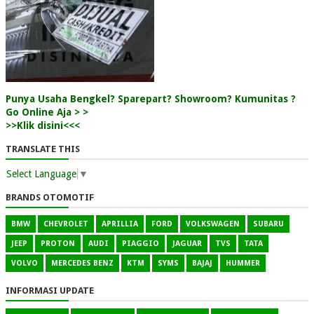
Punya Usaha Bengkel? Sparepart? Showroom? Kumunitas ?
Go Online Aja > >
>>Klik disini<<<
TRANSLATE THIS
Select Language
▼
BRANDS OTOMOTIF
BMW
CHEVROLET
APRILLIA
FORD
VOLKSWAGEN
SUBARU
JEEP
PROTON
AUDI
PIAGGIO
JAGUAR
TVS
TATA
VOLVO
MERCEDES BENZ
KTM
SYMS
BAJAJ
HUMMER
INFORMASI UPDATE