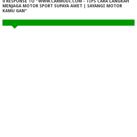
0 RESPONSE TO "WWW.CARMUDI.COM - TIPS CARA LANGKAH
MENJAGA MOTOR SPORT SUPAYA AWET | SAYANGI MOTOR
KAMU GAN"