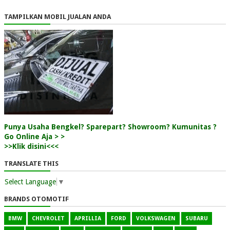
TAMPILKAN MOBIL JUALAN ANDA
Punya Usaha Bengkel? Sparepart? Showroom? Kumunitas ?
Go Online Aja > >
>>Klik disini<<<
TRANSLATE THIS
Select Language
▼
BRANDS OTOMOTIF
BMW
CHEVROLET
APRILLIA
FORD
VOLKSWAGEN
SUBARU