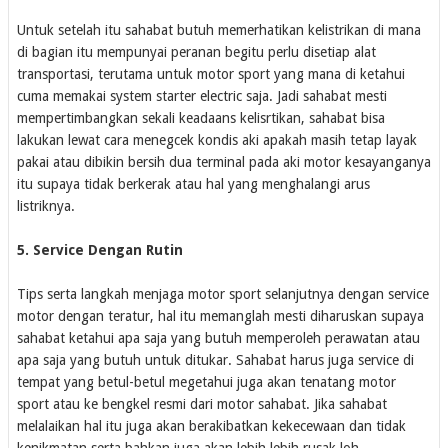
Untuk setelah itu sahabat butuh memerhatikan kelistrikan di mana
di bagian itu mempunyai peranan begitu perlu disetiap alat
transportasi, terutama untuk motor sport yang mana di ketahui
cuma memakai system starter electric saja. Jadi sahabat mesti
mempertimbangkan sekali keadaans kelisrtikan, sahabat bisa
lakukan lewat cara menegcek kondis aki apakah masih tetap layak
pakai atau dibikin bersih dua terminal pada aki motor kesayanganya
itu supaya tidak berkerak atau hal yang menghalangi arus
listriknya.
5. Service Dengan Rutin
Tips serta langkah menjaga motor sport selanjutnya dengan service
motor dengan teratur, hal itu memanglah mesti diharuskan supaya
sahabat ketahui apa saja yang butuh memperoleh perawatan atau
apa saja yang butuh untuk ditukar. Sahabat harus juga service di
tempat yang betul-betul megetahui juga akan tenatang motor
sport atau ke bengkel resmi dari motor sahabat. Jika sahabat
melalaikan hal itu juga akan berakibatkan kekecewaan dan tidak
kenikmatan serta bahkan juga akan lebih lebih rusak loh.