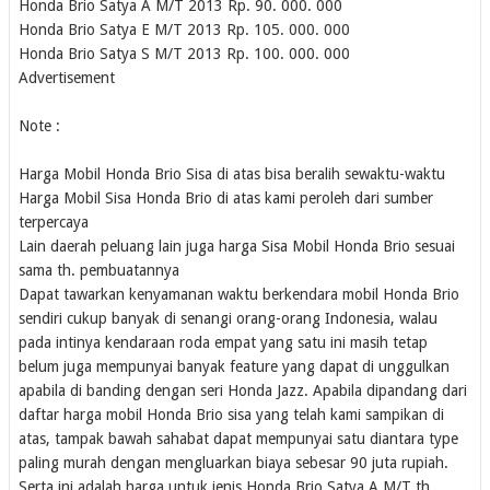
Honda Brio Satya A M/T
2013
Rp. 90. 000. 000
Honda Brio Satya E M/T
2013
Rp. 105. 000. 000
Honda Brio Satya S M/T
2013
Rp. 100. 000. 000
Advertisement
Note :
Harga Mobil Honda Brio Sisa di atas bisa beralih sewaktu-waktu
Harga Mobil Sisa Honda Brio di atas kami peroleh dari sumber
terpercaya
Lain daerah peluang lain juga harga Sisa Mobil Honda Brio sesuai
sama th. pembuatannya
Dapat tawarkan kenyamanan waktu berkendara mobil Honda Brio
sendiri cukup banyak di senangi orang-orang Indonesia, walau
pada intinya kendaraan roda empat yang satu ini masih tetap
belum juga mempunyai banyak feature yang dapat di unggulkan
apabila di banding dengan seri Honda Jazz. Apabila dipandang dari
daftar harga mobil Honda Brio sisa yang telah kami sampikan di
atas, tampak bawah sahabat dapat mempunyai satu diantara type
paling murah dengan mengluarkan biaya sebesar 90 juta rupiah.
Serta ini adalah harga untuk jenis Honda Brio Satya A M/T th.