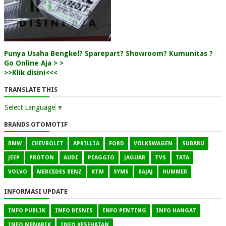
Punya Usaha Bengkel? Sparepart? Showroom? Kumunitas ?
Go Online Aja > >
>>Klik disini<<<
TRANSLATE THIS
Select Language
▼
BRANDS OTOMOTIF
BMW
CHEVROLET
APRILLIA
FORD
VOLKSWAGEN
SUBARU
JEEP
PROTON
AUDI
PIAGGIO
JAGUAR
TVS
TATA
VOLVO
MERCEDES BENZ
KTM
SYMS
BAJAJ
HUMMER
INFORMASI UPDATE
INFO PUBLIK
INFO BISNIS
INFO PENTING
INFO HANGAT
INFO MENARIK
INFO KESEHATAN