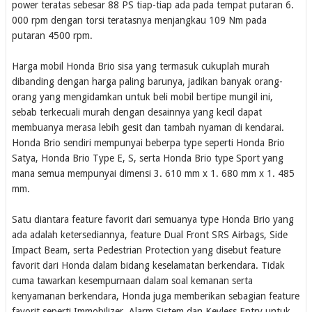
power teratas sebesar 88 PS tiap-tiap ada pada tempat putaran 6.
000 rpm dengan torsi teratasnya menjangkau 109 Nm pada
putaran 4500 rpm.
Harga mobil Honda Brio sisa yang termasuk cukuplah murah
dibanding dengan harga paling barunya, jadikan banyak orang-
orang yang mengidamkan untuk beli mobil bertipe mungil ini,
sebab terkecuali murah dengan desainnya yang kecil dapat
membuanya merasa lebih gesit dan tambah nyaman di kendarai.
Honda Brio sendiri mempunyai beberpa type seperti Honda Brio
Satya, Honda Brio Type E, S, serta Honda Brio type Sport yang
mana semua mempunyai dimensi 3. 610 mm x 1. 680 mm x 1. 485
mm.
Satu diantara feature favorit dari semuanya type Honda Brio yang
ada adalah ketersediannya, feature Dual Front SRS Airbags, Side
Impact Beam, serta Pedestrian Protection yang disebut feature
favorit dari Honda dalam bidang keselamatan berkendara. Tidak
cuma tawarkan kesempurnaan dalam soal kemanan serta
kenyamanan berkendara, Honda juga memberikan sebagian feature
favorit seperti Immobilizer, Alarm Sistem dan Keyless Entry untuk