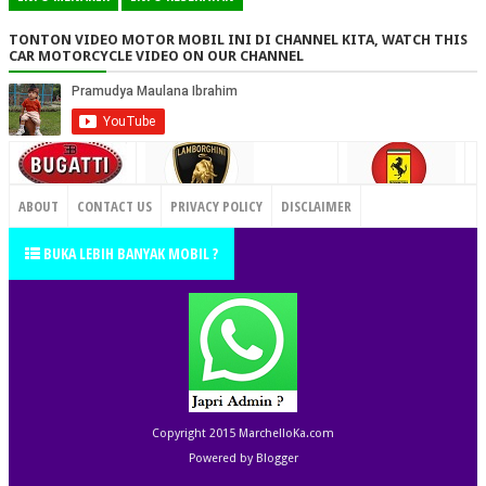
TONTON VIDEO MOTOR MOBIL INI DI CHANNEL KITA, WATCH THIS
CAR MOTORCYCLE VIDEO ON OUR CHANNEL
CONTACT US
ABOUT
CONTACT US
PRIVACY POLICY
DISCLAIMER
TERMS OF SERVICE
SITEMAP
BUKA LEBIH BANYAK MOBIL ?
Copyright 2015
MarchelloKa.com
Powered by
Blogger