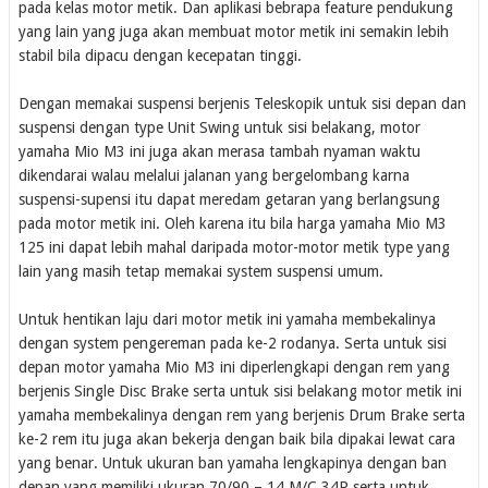
pada kelas motor metik. Dan aplikasi bebrapa feature pendukung
yang lain yang juga akan membuat motor metik ini semakin lebih
stabil bila dipacu dengan kecepatan tinggi.
Dengan memakai suspensi berjenis Teleskopik untuk sisi depan dan
suspensi dengan type Unit Swing untuk sisi belakang, motor
yamaha Mio M3 ini juga akan merasa tambah nyaman waktu
dikendarai walau melalui jalanan yang bergelombang karna
suspensi-supensi itu dapat meredam getaran yang berlangsung
pada motor metik ini. Oleh karena itu bila harga yamaha Mio M3
125 ini dapat lebih mahal daripada motor-motor metik type yang
lain yang masih tetap memakai system suspensi umum.
Untuk hentikan laju dari motor metik ini yamaha membekalinya
dengan system pengereman pada ke-2 rodanya. Serta untuk sisi
depan motor yamaha Mio M3 ini diperlengkapi dengan rem yang
berjenis Single Disc Brake serta untuk sisi belakang motor metik ini
yamaha membekalinya dengan rem yang berjenis Drum Brake serta
ke-2 rem itu juga akan bekerja dengan baik bila dipakai lewat cara
yang benar. Untuk ukuran ban yamaha lengkapinya dengan ban
depan yang memiliki ukuran 70/90 – 14 M/C 34P serta untuk