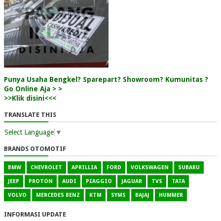
Punya Usaha Bengkel? Sparepart? Showroom? Kumunitas ?
Go Online Aja > >
>>Klik disini<<<
TRANSLATE THIS
Select Language
▼
BRANDS OTOMOTIF
BMW
CHEVROLET
APRILLIA
FORD
VOLKSWAGEN
SUBARU
JEEP
PROTON
AUDI
PIAGGIO
JAGUAR
TVS
TATA
VOLVO
MERCEDES BENZ
KTM
SYMS
BAJAJ
HUMMER
INFORMASI UPDATE