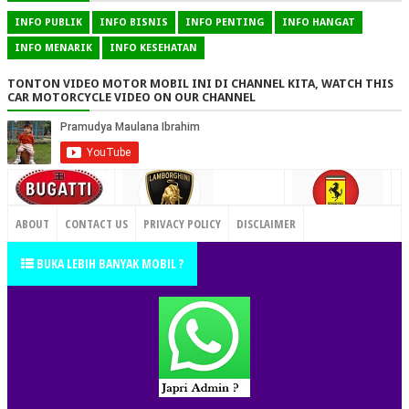
INFO PUBLIK
INFO BISNIS
INFO PENTING
INFO HANGAT
INFO MENARIK
INFO KESEHATAN
TONTON VIDEO MOTOR MOBIL INI DI CHANNEL KITA, WATCH THIS
CAR MOTORCYCLE VIDEO ON OUR CHANNEL
CONTACT US
ABOUT
CONTACT US
PRIVACY POLICY
DISCLAIMER
TERMS OF SERVICE
SITEMAP
BUKA LEBIH BANYAK MOBIL ?