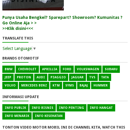
Punya Usaha Bengkel? Sparepart? Showroom? Kumunitas ?
Go Online Aja > >
>>Klik disini<<<
TRANSLATE THIS
Select Language
▼
BRANDS OTOMOTIF
BMW
CHEVROLET
APRILLIA
FORD
VOLKSWAGEN
SUBARU
JEEP
PROTON
AUDI
PIAGGIO
JAGUAR
TVS
TATA
VOLVO
MERCEDES BENZ
KTM
SYMS
BAJAJ
HUMMER
INFORMASI UPDATE
INFO PUBLIK
INFO BISNIS
INFO PENTING
INFO HANGAT
INFO MENARIK
INFO KESEHATAN
TONTON VIDEO MOTOR MOBIL INI DI CHANNEL KITA, WATCH THIS