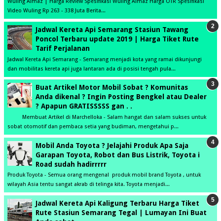
Wuling Almaz | Harga Review Spesifikasi Wuling Almaz Harga OTR Spesifikasi
Video Wuling Rp 263 - 338 Juta Berita...
Jadwal Kereta Api Semarang Stasiun Tawang
Poncol Terbaru update 2019 | Harga Tiket Rute
Tarif Perjalanan
Jadwal Kereta Api Semarang - Semarang menjadi kota yang ramai dikunjungi
dan mobilitas kereta api juga lantaran ada di posisi tengah pula...
Buat Artikel Motor Mobil Sobat ? Komunitas
Anda dikenal ? Ingin Posting Bengkel atau Dealer
? Apapun GRATISSSSS gan . .
Membuat Artikel di Marchelloka - Salam hangat dan salam sukses untuk
sobat otomotif dan pembaca setia yang budiman, mengetahui p...
Mobil Anda Toyota ? Jelajahi Produk Apa Saja
Garapan Toyota, Robot dan Bus Listrik, Toyota i
Road sudah hadirrrrr
Produk Toyota - Semua orang mengenal produk mobil brand Toyota , untuk
wilayah Asia tentu sangat akrab di telinga kita. Toyota menjadi...
Jadwal Kereta Api Kaligung Terbaru Harga Tiket
Rute Stasiun Semarang Tegal | Lumayan Ini Buat