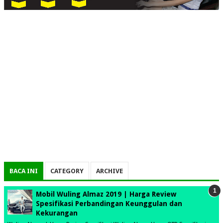
BACA INI
CATEGORY
ARCHIVE
Mobil Wuling Almaz 2019 | Harga Review
Spesifikasi Perbandingan Keunggulan dan
Kekurangan