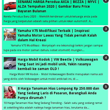
SENARAI HARGA Perodua AXIA | BEZZA | MYVI |
ALZA Tempahan 2020 | Gambar Baru Price
Bayaran Bulanan
Kereta Perodua Baru 2020 - Memilih kenderaan untuk keluarga anda pada
harga yang berpatutan adalah satu pilihan untuk rekan automotif . K...
Yamaha V75 Modifikasi Terbaik | Inspirasi
Yamaha Motor Lawas Yang Tidak pernah Kalah
dalam Hal Kreasi
Yamaha V75 Modifikasi - Menjelajah era tekonologi terkini jangan sampai
lupa pada era motor zaman dahulu sobat otomotif, mungkin...
Harga Mobil Kodok | VW Beetle | Volksawagen
Yang Saat ini jadi mobil unik, Yakin rasanya
kembali ke zaman OLD !
Harga Mobil VW Kodok - Mobil Volkwswagen Beetle merupakan nama asli
yang dirilis oleh Volkswagen untuk mobil antik kali ini, di ...
8 Harga Tanaman Hias Lompong Rp 250.000 dan
Yang Sedang Laris di Pasaran, Barangkali Anda
Punya dirumah ?
10 Harga Tanaman Hias Yang Sedang Trending - Salah satu yang sedang ramai
di sekeliling kita adalah naiknya harga tanaman hias, terutama da...