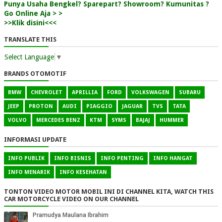
Punya Usaha Bengkel? Sparepart? Showroom? Kumunitas ?
Go Online Aja > >
>>Klik disini<<<
TRANSLATE THIS
Select Language
▼
BRANDS OTOMOTIF
BMW
CHEVROLET
APRILLIA
FORD
VOLKSWAGEN
SUBARU
JEEP
PROTON
AUDI
PIAGGIO
JAGUAR
TVS
TATA
VOLVO
MERCEDES BENZ
KTM
SYMS
BAJAJ
HUMMER
INFORMASI UPDATE
INFO PUBLIK
INFO BISNIS
INFO PENTING
INFO HANGAT
INFO MENARIK
INFO KESEHATAN
TONTON VIDEO MOTOR MOBIL INI DI CHANNEL KITA, WATCH THIS
CAR MOTORCYCLE VIDEO ON OUR CHANNEL