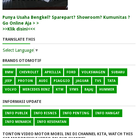
Punya Usaha Bengkel? Sparepart? Showroom? Kumunitas ?
Go Online Aja > >
>>Klik disini<<<
TRANSLATE THIS
Select Language
▼
BRANDS OTOMOTIF
BMW
CHEVROLET
APRILLIA
FORD
VOLKSWAGEN
SUBARU
JEEP
PROTON
AUDI
PIAGGIO
JAGUAR
TVS
TATA
VOLVO
MERCEDES BENZ
KTM
SYMS
BAJAJ
HUMMER
INFORMASI UPDATE
INFO PUBLIK
INFO BISNIS
INFO PENTING
INFO HANGAT
INFO MENARIK
INFO KESEHATAN
TONTON VIDEO MOTOR MOBIL INI DI CHANNEL KITA, WATCH THIS