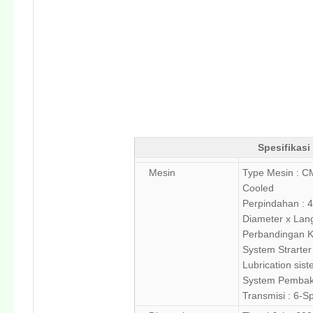
Spesifikasi
Mesin
Type Mesin : CM
Cooled
Perpindahan : 
Diameter x Lan
Perbandingan Ko
System Strarter 
Lubrication sis
System Pembaka
Transmisi : 6-S