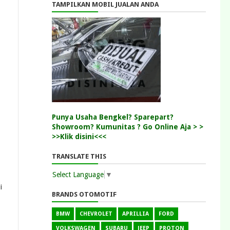
TAMPILKAN MOBIL JUALAN ANDA
Punya Usaha Bengkel? Sparepart?
Showroom? Kumunitas ? Go Online Aja > >
>>Klik disini<<<
TRANSLATE THIS
Select Language
▼
i
BRANDS OTOMOTIF
BMW
CHEVROLET
APRILLIA
FORD
VOLKSWAGEN
SUBARU
JEEP
PROTON