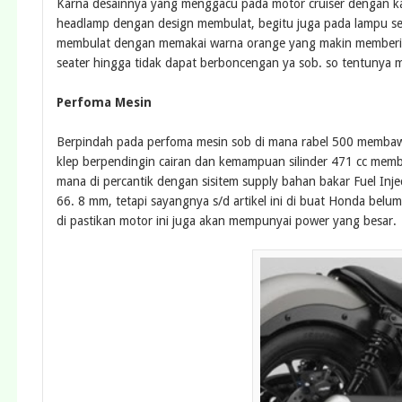
Karna desainnya yang menggacu pada motor cruiser dengan k
headlamp dengan design membulat, begitu juga pada lampu sei
membulat dengan memakai warna orange yang makin memberi kes
seater hingga tidak dapat berboncengan ya sob. so tentunya m
Perfoma Mesin
Berpindah pada perfoma mesin sob di mana rabel 500 membaw
klep berpendingin cairan dan kemampuan silinder 471 cc memb
mana di percantik dengan sisitem supply bahan bakar Fuel Inje
66. 8 mm, tetapi sayangnya s/d artikel ini di buat Honda bel
di pastikan motor ini juga akan mempunyai power yang besar.