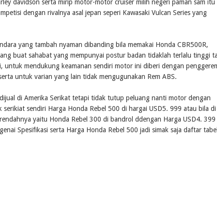
ley davidson serta mirip motor-motor cruiser milih negeri paman sam itu
petisi dengan rivalnya asal jepan seperi Kawasaki Vulcan Series yang
kendara yang tambah nyaman dibanding bila memakai Honda CBR500R,
 yang buat sahabat yang mempunyai postur badan tidaklah terlalu tinggi t
i, untuk mendukung keamanan sendiri motor ini diberi dengan pengger
l serta untuk varian yang lain tidak mengugunakan Rem ABS.
jual di Amerika Serikat tetapi tidak tutup peluang nanti motor dengan
ak serikiat sendiri Harga Honda Rebel 500 di hargai USD5. 999 atau bila di
ng rendahnya yaitu Honda Rebel 300 di bandrol ddengan Harga USD4. 399
enai Spesifikasi serta Harga Honda Rebel 500 jadi simak saja daftar tabe