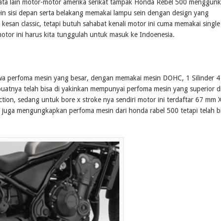
ata lain motor-motor amerika serikat tampak Honda Rebel 500 menggun
n sisi depan serta belakang memakai lampu sein dengan design yang
an classic, tetapi butuh sahabat kenali motor ini cuma memakai single
otor ini harus kita tunggulah untuk masuk ke Indoenesia.
a perfoma mesin yang besar, dengan memakai mesin DOHC, 1 Silinder 4
uatnya telah bisa di yakinkan mempunyai perfoma mesin yang superior d
ction, sedang untuk bore x stroke nya sendiri motor ini terdaftar 67 mm 
um juga mengungkapkan perfoma mesin dari honda rabel 500 tetapi telah b