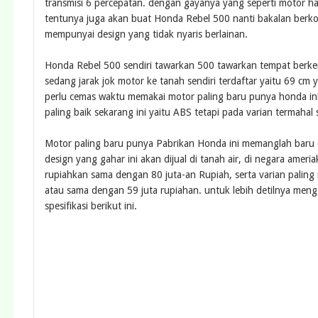
transmisi 6 percepatan. dengan gayanya yang seperti motor har
tentunya juga akan buat Honda Rebel 500 nanti bakalan berkom
mempunyai design yang tidak nyaris berlainan.
Honda Rebel 500 sendiri tawarkan 500 tawarkan tempat ber
sedang jarak jok motor ke tanah sendiri terdaftar yaitu 69 cm
perlu cemas waktu memakai motor paling baru punya honda in
paling baik sekarang ini yaitu ABS tetapi pada varian termaha
Motor paling baru punya Pabrikan Honda ini memanglah baru di
design yang gahar ini akan dijual di tanah air, di negara ameri
rupiahkan sama dengan 80 juta-an Rupiah, serta varian pali
atau sama dengan 59 juta rupiahan. untuk lebih detilnya mengg
spesifikasi berikut ini.