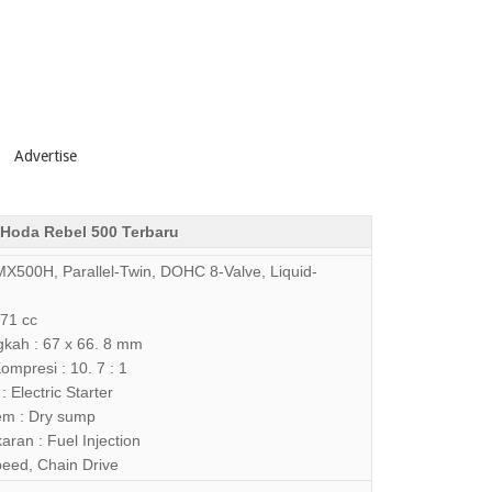
Advertise
 Hoda Rebel 500 Terbaru
X500H, Parallel-Twin, DOHC 8-Valve, Liquid-
471 cc
gkah : 67 x 66. 8 mm
mpresi : 10. 7 : 1
: Electric Starter
tem : Dry sump
ran : Fuel Injection
peed, Chain Drive