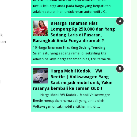
Kereta Perodua Baru 2020 - Memilih kenderaan
untuk keluarga anda pada harga yang berpatutan
adalah satu pilihan untuk rekan automotif . K...
8 Harga Tanaman Hias
Lompong Rp 250.000 dan Yang
Sedang Laris di Pasaran,
ak
Barangkali Anda Punya dirumah ?
eman
10 Harga Tanaman Hias Yang Sedang Trending -
Salah satu yang sedang ramai di sekeliling kita
adalah naiknya harga tanaman hias, terutama da...
Harga Mobil Kodok | VW
Beetle | Volksawagen Yang
l
Saat ini jadi mobil unik, Yakin
rasanya kembali ke zaman OLD !
Harga Mobil VW Kodok - Mobil Volkwswagen
Beetle merupakan nama asli yang dirilis oleh
Volkswagen untuk mobil antik kali ini, di ...