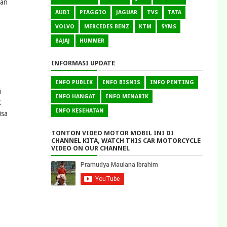
kan
AUDI
PIAGGIO
JAGUAR
TVS
TATA
VOLVO
MERCEDES BENZ
KTM
SYMS
BAJAJ
HUMMER
INFORMASI UPDATE
INFO PUBLIK
INFO BISNIS
INFO PENTING
i
INFO HANGAT
INFO MENARIK
X
INFO KESEHATAN
isa
TONTON VIDEO MOTOR MOBIL INI DI
CHANNEL KITA, WATCH THIS CAR MOTORCYCLE
VIDEO ON OUR CHANNEL