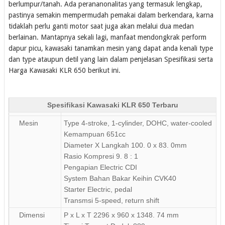
berlumpur/tanah. Ada perananonalitas yang termasuk lengkap,
pastinya semakin mempermudah pemakai dalam berkendara, karna
tidaklah perlu ganti motor saat juga akan melalui dua medan
berlainan. Mantapnya sekali lagi, manfaat mendongkrak perform
dapur picu, kawasaki tanamkan mesin yang dapat anda kenali type
dan type ataupun detil yang lain dalam penjelasan Spesifikasi serta
Harga Kawasaki KLR 650 berikut ini.
Spesifikasi Kawasaki KLR 650 Terbaru
Mesin
Type
4-stroke, 1-cylinder, DOHC, water-cooled
Kemampuan
651cc
Diameter X Langkah 100. 0 x 83. 0mm
Rasio Kompresi 9. 8 : 1
Pengapian Electric CDI
System Bahan Bakar Keihin CVK40
Starter Electric, pedal
Transmsi 5-speed, return shift
Dimensi
P x L x T 2296 x 960 x 1348. 74 mm