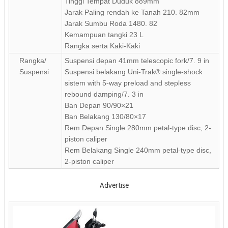
Tinggi Tempat Duduk 889mm
Jarak Paling rendah ke Tanah 210. 82mm
Jarak Sumbu Roda 1480. 82
Kemampuan tangki 23 L
Rangka serta Kaki-Kaki
Rangka/
Suspensi depan 41mm telescopic fork/7. 9 in
Suspensi
Suspensi belakang Uni-Trak® single-shock
sistem with 5-way preload and stepless
rebound damping/7. 3 in
Ban Depan 90/90×21
Ban Belakang 130/80×17
Rem Depan Single 280mm petal-type disc, 2-
piston caliper
Rem Belakang Single 240mm petal-type disc,
2-piston caliper
Advertise