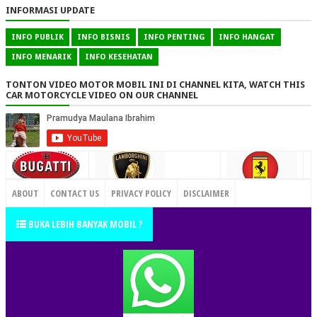
INFORMASI UPDATE
INFO PUBLIK
INFO BISNIS
INFO PENTING
INFO HANGAT
INFO MENARIK
INFO KESEHATAN
TONTON VIDEO MOTOR MOBIL INI DI CHANNEL KITA, WATCH THIS
CAR MOTORCYCLE VIDEO ON OUR CHANNEL
CONTACT US
ABOUT
CONTACT US
PRIVACY POLICY
DISCLAIMER
TERMS OF SERVICE
SITEMAP
BUKA LEBIH BANYAK MOBIL ?