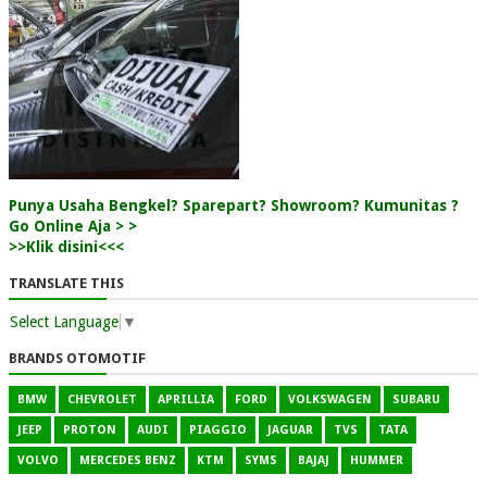
Punya Usaha Bengkel? Sparepart? Showroom? Kumunitas ?
Go Online Aja > >
>>Klik disini<<<
TRANSLATE THIS
Select Language
▼
BRANDS OTOMOTIF
BMW
CHEVROLET
APRILLIA
FORD
VOLKSWAGEN
SUBARU
JEEP
PROTON
AUDI
PIAGGIO
JAGUAR
TVS
TATA
VOLVO
MERCEDES BENZ
KTM
SYMS
BAJAJ
HUMMER