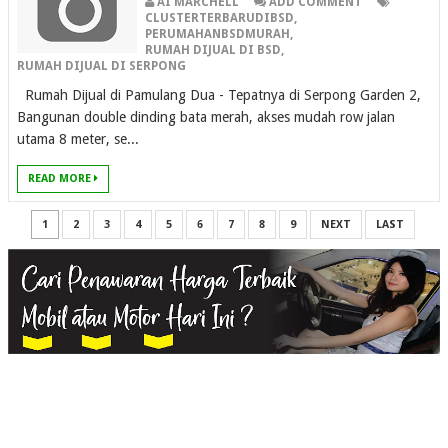
AI MARCHELL
ADD COMMENT
CLUSTERTERBARUDIBSD
,
PERUMAHANBSDMURAH
,
RUMAH DIJUAL DI BSD
,
RUMAH DIJUAL DI SERPONG
Rumah Dijual di Pamulang Dua - Tepatnya di Serpong Garden 2,
Bangunan double dinding bata merah, akses mudah row jalan
utama 8 meter, se...
READ MORE
1
2
3
4
5
6
7
8
9
NEXT
LAST