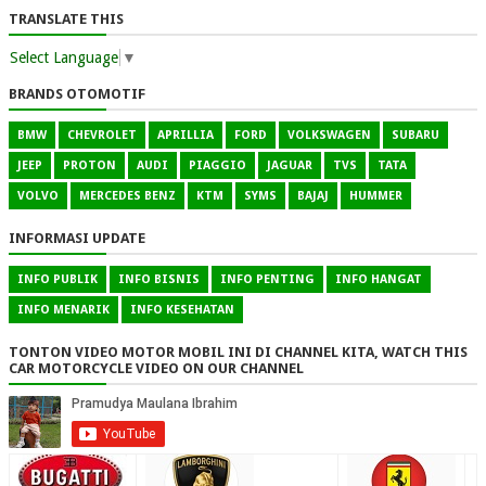
TRANSLATE THIS
Select Language
▼
BRANDS OTOMOTIF
BMW
CHEVROLET
APRILLIA
FORD
VOLKSWAGEN
SUBARU
JEEP
PROTON
AUDI
PIAGGIO
JAGUAR
TVS
TATA
VOLVO
MERCEDES BENZ
KTM
SYMS
BAJAJ
HUMMER
INFORMASI UPDATE
INFO PUBLIK
INFO BISNIS
INFO PENTING
INFO HANGAT
INFO MENARIK
INFO KESEHATAN
TONTON VIDEO MOTOR MOBIL INI DI CHANNEL KITA, WATCH THIS
CAR MOTORCYCLE VIDEO ON OUR CHANNEL