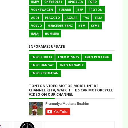
BMW
CHEVROLET
APRILLIA
FORD
VOLKSWAGEN
SUBARU
JEEP
PROTON
AUDI
PIAGGIO
JAGUAR
TVS
TATA
VOLVO
MERCEDES BENZ
KTM
SYMS
BAJAJ
HUMMER
INFORMASI UPDATE
INFO PUBLIK
INFO BISNIS
INFO PENTING
INFO HANGAT
INFO MENARIK
INFO KESEHATAN
TONTON VIDEO MOTOR MOBIL INI DI
CHANNEL KITA, WATCH THIS CAR MOTORCYCLE
VIDEO ON OUR CHANNEL