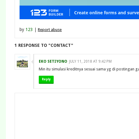
by
123
|
Report abuse
1 RESPONSE TO "CONTACT"
EKO SETIYONO
JULY 11, 2018 AT 9:42 PM
Min itu simulasi kreditnya sesuai sama yg di postingan g
Reply