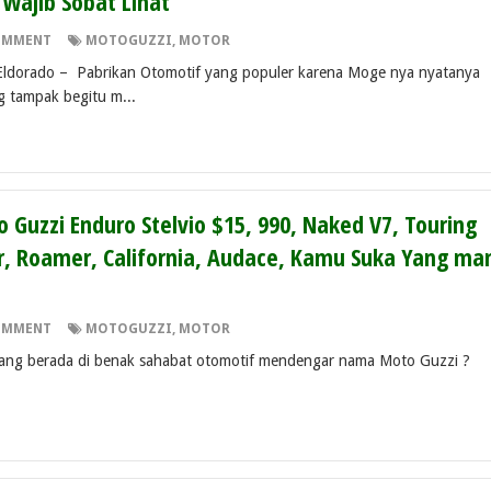
Wajib Sobat Lihat
OMMENT
MOTOGUZZI
,
MOTOR
do – Pabrikan Otomotif yang populer karena Moge nya nyatanya
 tampak begitu m...
 Guzzi Enduro Stelvio $15, 990, Naked V7, Touring
r, Roamer, California, Audace, Kamu Suka Yang ma
OMMENT
MOTOGUZZI
,
MOTOR
ang berada di benak sahabat otomotif mendengar nama Moto Guzzi ?