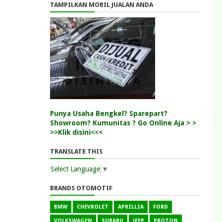
TAMPILKAN MOBIL JUALAN ANDA
Punya Usaha Bengkel? Sparepart?
Showroom? Kumunitas ? Go Online Aja > >
>>Klik disini<<<
TRANSLATE THIS
Select Language
▼
BRANDS OTOMOTIF
BMW
CHEVROLET
APRILLIA
FORD
VOLKSWAGEN
SUBARU
JEEP
PROTON