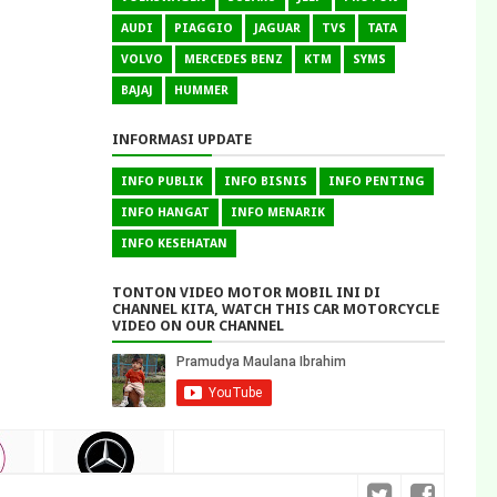
AUDI
PIAGGIO
JAGUAR
TVS
TATA
VOLVO
MERCEDES BENZ
KTM
SYMS
BAJAJ
HUMMER
INFORMASI UPDATE
INFO PUBLIK
INFO BISNIS
INFO PENTING
INFO HANGAT
INFO MENARIK
INFO KESEHATAN
TONTON VIDEO MOTOR MOBIL INI DI
CHANNEL KITA, WATCH THIS CAR MOTORCYCLE
VIDEO ON OUR CHANNEL