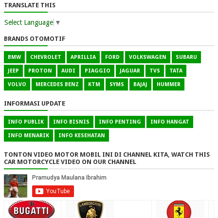
TRANSLATE THIS
Select Language
▼
BRANDS OTOMOTIF
BMW
CHEVROLET
APRILLIA
FORD
VOLKSWAGEN
SUBARU
JEEP
PROTON
AUDI
PIAGGIO
JAGUAR
TVS
TATA
VOLVO
MERCEDES BENZ
KTM
SYMS
BAJAJ
HUMMER
INFORMASI UPDATE
INFO PUBLIK
INFO BISNIS
INFO PENTING
INFO HANGAT
INFO MENARIK
INFO KESEHATAN
TONTON VIDEO MOTOR MOBIL INI DI CHANNEL KITA, WATCH THIS
CAR MOTORCYCLE VIDEO ON OUR CHANNEL