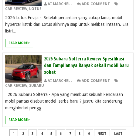
AI MARCHELL
ADD COMMENT
CAR REVIEW
,
LOTUS
2026 Lotus Envija - Setelah penantian yang cukup lama, mobil
hypercar listrik dari Lotus akhirnya siap untuk melibas lintasan. Era
listri...
READ MORE
2026 Subaru Solterra Review Spesifikasi
dan Tampilannya Banyak sekali mobil baru
sobat
AI MARCHELL
ADD COMMENT
CAR REVIEW
,
SUBARU
2026 Subaru Solterra - Apa yang membuat sebuah kendaraan
mobil pantas disebut model serba baru ? justru kita cenderung
menghindari pengg...
READ MORE
1
2
3
4
5
6
7
8
9
NEXT
LAST