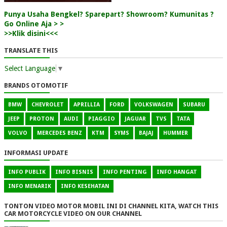
Punya Usaha Bengkel? Sparepart? Showroom? Kumunitas ?
Go Online Aja > >
>>Klik disini<<<
TRANSLATE THIS
Select Language
▼
BRANDS OTOMOTIF
BMW
CHEVROLET
APRILLIA
FORD
VOLKSWAGEN
SUBARU
JEEP
PROTON
AUDI
PIAGGIO
JAGUAR
TVS
TATA
VOLVO
MERCEDES BENZ
KTM
SYMS
BAJAJ
HUMMER
INFORMASI UPDATE
INFO PUBLIK
INFO BISNIS
INFO PENTING
INFO HANGAT
INFO MENARIK
INFO KESEHATAN
TONTON VIDEO MOTOR MOBIL INI DI CHANNEL KITA, WATCH THIS
CAR MOTORCYCLE VIDEO ON OUR CHANNEL