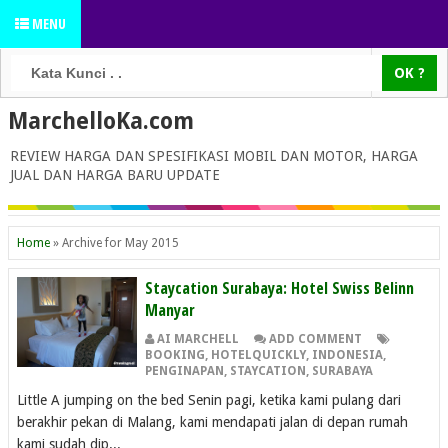
MENU
MarchelloKa.com
REVIEW HARGA DAN SPESIFIKASI MOBIL DAN MOTOR, HARGA
JUAL DAN HARGA BARU UPDATE
Home
»
Archive for May 2015
Staycation Surabaya: Hotel Swiss Belinn
Manyar
AI MARCHELL
ADD COMMENT
BOOKING
,
HOTELQUICKLY
,
INDONESIA
,
PENGINAPAN
,
STAYCATION
,
SURABAYA
Little A jumping on the bed Senin pagi, ketika kami pulang dari
berakhir pekan di Malang, kami mendapati jalan di depan rumah
kami sudah dip...