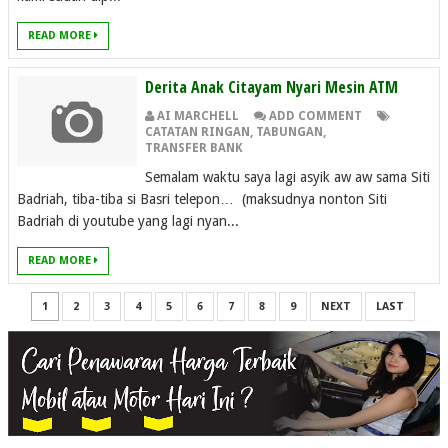
READ MORE
Derita Anak Citayam Nyari Mesin ATM
AI MARCHELL
ADD COMMENT
CATATAN RINGAN
,
TABUNGAN
,
TRANSFER BANK
Semalam waktu saya lagi asyik aw aw sama Siti
Badriah, tiba-tiba si Basri telepon… (maksudnya nonton Siti
Badriah di youtube yang lagi nyan...
READ MORE
1
2
3
4
5
6
7
8
9
NEXT
LAST