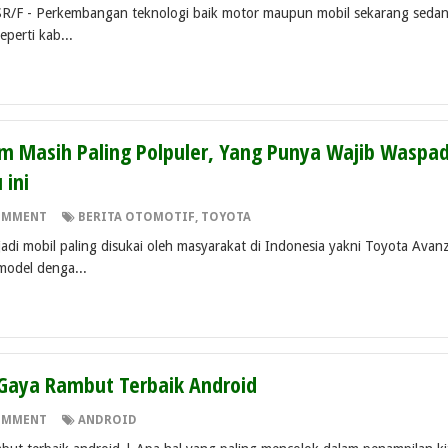
 SR/F - Perkembangan teknologi baik motor maupun mobil sekarang seda
eperti kab...
m Masih Paling Polpuler, Yang Punya Wajib Waspa
 ini
OMMENT
BERITA OTOMOTIF
,
TOYOTA
di mobil paling disukai oleh masyarakat di Indonesia yakni Toyota Avan
model denga...
 Gaya Rambut Terbaik Android
OMMENT
ANDROID