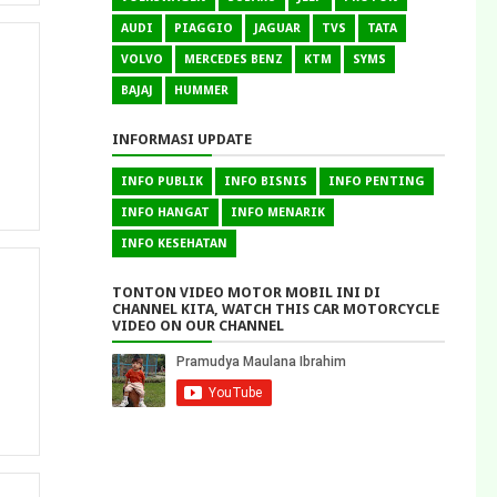
AUDI
PIAGGIO
JAGUAR
TVS
TATA
?
VOLVO
MERCEDES BENZ
KTM
SYMS
BAJAJ
HUMMER
INFORMASI UPDATE
INFO PUBLIK
INFO BISNIS
INFO PENTING
INFO HANGAT
INFO MENARIK
INFO KESEHATAN
TONTON VIDEO MOTOR MOBIL INI DI
CHANNEL KITA, WATCH THIS CAR MOTORCYCLE
VIDEO ON OUR CHANNEL