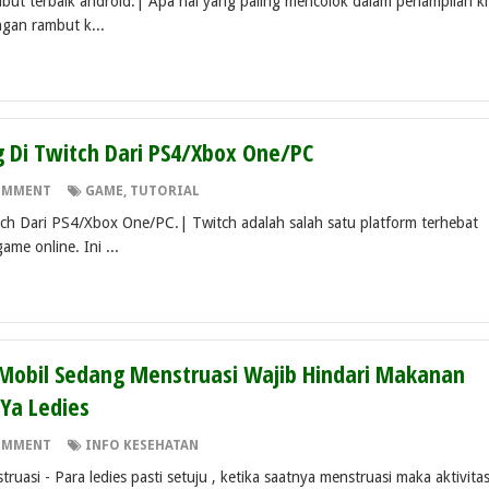
but terbaik android.| Apa hal yang paling mencolok dalam penampilan ki
ngan rambut k...
g Di Twitch Dari PS4/Xbox One/PC
OMMENT
GAME
,
TUTORIAL
tch Dari PS4/Xbox One/PC.| Twitch adalah salah satu platform terhebat
ame online. Ini ...
 Mobil Sedang Menstruasi Wajib Hindari Makanan
Ya Ledies
OMMENT
INFO KESEHATAN
uasi - Para ledies pasti setuju , ketika saatnya menstruasi maka aktivita