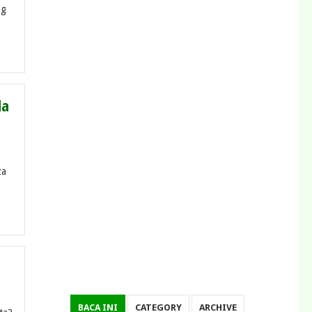
ng
da
za
BACA INI
CATEGORY
ARCHIVE