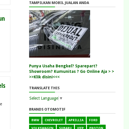
TAMPILKAN MOBIL JUALAN ANDA
un
Punya Usaha Bengkel? Sparepart?
Showroom? Kumunitas ? Go Online Aja > >
>>Klik disini<<<
ls
TRANSLATE THIS
Select Language
▼
le
BRANDS OTOMOTIF
BMW
CHEVROLET
APRILLIA
FORD
VOLKSWAGEN
SUBARU
JEEP
PROTON