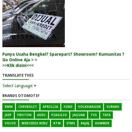
Punya Usaha Bengkel? Sparepart? Showroom? Kumunitas ?
Go Online Aja > >
>>Klik disini<<<
TRANSLATE THIS
Select Language
▼
BRANDS OTOMOTIF
BMW
CHEVROLET
APRILLIA
FORD
VOLKSWAGEN
SUBARU
JEEP
PROTON
AUDI
PIAGGIO
JAGUAR
TVS
TATA
VOLVO
MERCEDES BENZ
KTM
SYMS
BAJAJ
HUMMER