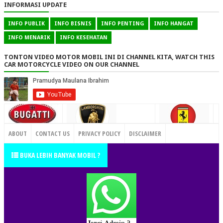
INFORMASI UPDATE
INFO PUBLIK
INFO BISNIS
INFO PENTING
INFO HANGAT
INFO MENARIK
INFO KESEHATAN
TONTON VIDEO MOTOR MOBIL INI DI CHANNEL KITA, WATCH THIS
CAR MOTORCYCLE VIDEO ON OUR CHANNEL
CONTACT US
ABOUT
CONTACT US
PRIVACY POLICY
DISCLAIMER
TERMS OF SERVICE
SITEMAP
BUKA LEBIH BANYAK MOBIL ?