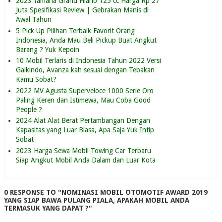
2023 Yamaha Grand Filano 125 cc Harga Rp 27
Juta Spesifikasi Review | Gebrakan Manis di
Awal Tahun
5 Pick Up Pilihan Terbaik Favorit Orang
Indonesia, Anda Mau Beli Pickup Buat Angkut
Barang ? Yuk Kepoin
10 Mobil Terlaris di Indonesia Tahun 2022 Versi
Gaikindo, Avanza kah sesuai dengan Tebakan
Kamu Sobat?
2022 MV Agusta Superveloce 1000 Serie Oro
Paling Keren dan Istimewa, Mau Coba Good
People ?
2024 Alat Alat Berat Pertambangan Dengan
Kapasitas yang Luar Biasa, Apa Saja Yuk Intip
Sobat
2023 Harga Sewa Mobil Towing Car Terbaru
Siap Angkut Mobil Anda Dalam dan Luar Kota
0 RESPONSE TO "NOMINASI MOBIL OTOMOTIF AWARD 2019
YANG SIAP BAWA PULANG PIALA, APAKAH MOBIL ANDA
TERMASUK YANG DAPAT ?"