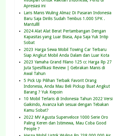
Kedepan Untuk Rakitan Indonesia, Perlu di
Apresiasi ini
Laris Manis Wuling Almaz Di Pasaran Indonesia
Baru Saja Dirilis Sudah Tembus 1.000 SPK .
Mantullll
2024 Alat Alat Berat Pertambangan Dengan
Kapasitas yang Luar Biasa, Apa Saja Yuk Intip
Sobat
2023 Harga Sewa Mobil Towing Car Terbaru
Siap Angkut Mobil Anda Dalam dan Luar Kota
2023 Yamaha Grand Filano 125 cc Harga Rp 27
Juta Spesifikasi Review | Gebrakan Manis di
Awal Tahun
5 Pick Up Pilihan Terbaik Favorit Orang
Indonesia, Anda Mau Beli Pickup Buat Angkut
Barang ? Yuk Kepoin
10 Mobil Terlaris di Indonesia Tahun 2022 Versi
Gaikindo, Avanza kah sesuai dengan Tebakan
Kamu Sobat?
2022 MV Agusta Superveloce 1000 Serie Oro
Paling Keren dan Istimewa, Mau Coba Good
People ?
Harga Mobil Listrik Wuling Rp 238.000.000 Air