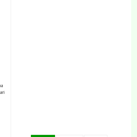
ma
ari