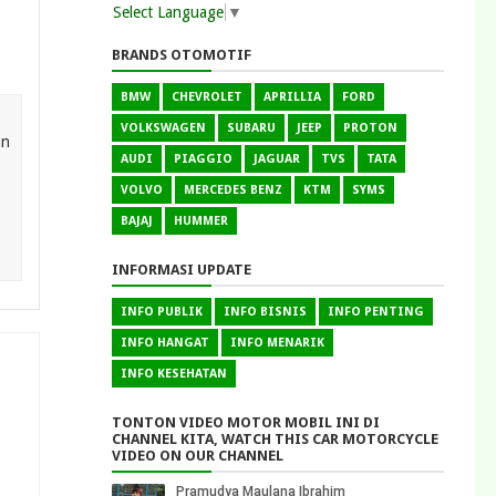
Select Language
▼
BRANDS OTOMOTIF
BMW
CHEVROLET
APRILLIA
FORD
VOLKSWAGEN
SUBARU
JEEP
PROTON
an
AUDI
PIAGGIO
JAGUAR
TVS
TATA
VOLVO
MERCEDES BENZ
KTM
SYMS
BAJAJ
HUMMER
INFORMASI UPDATE
INFO PUBLIK
INFO BISNIS
INFO PENTING
INFO HANGAT
INFO MENARIK
INFO KESEHATAN
TONTON VIDEO MOTOR MOBIL INI DI
CHANNEL KITA, WATCH THIS CAR MOTORCYCLE
VIDEO ON OUR CHANNEL