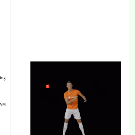
ing
LAM