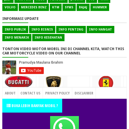
VOLVO
MERCEDES BENZ
KTM
SYMS
BAJAJ
HUMMER
INFORMASI UPDATE
INFO PUBLIK
INFO BISNIS
INFO PENTING
INFO HANGAT
INFO MENARIK
INFO KESEHATAN
TONTON VIDEO MOTOR MOBIL INI DI CHANNEL KITA, WATCH THIS
CAR MOTORCYCLE VIDEO ON OUR CHANNEL
CONTACT US
ABOUT
CONTACT US
PRIVACY POLICY
DISCLAIMER
TERMS OF SERVICE
SITEMAP
BUKA LEBIH BANYAK MOBIL ?