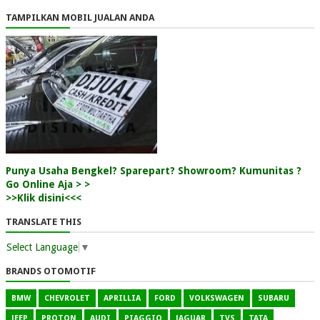
TAMPILKAN MOBIL JUALAN ANDA
Punya Usaha Bengkel? Sparepart? Showroom? Kumunitas ?
Go Online Aja > >
>>Klik disini<<<
TRANSLATE THIS
Select Language
▼
BRANDS OTOMOTIF
BMW
CHEVROLET
APRILLIA
FORD
VOLKSWAGEN
SUBARU
JEEP
PROTON
AUDI
PIAGGIO
JAGUAR
TVS
TATA