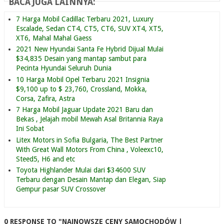
BACA JUGA LAINNYA:
7 Harga Mobil Cadillac Terbaru 2021, Luxury
Escalade, Sedan CT4, CT5, CT6, SUV XT4, XT5,
XT6, Mahal Mahal Gaess
2021 New Hyundai Santa Fe Hybrid Dijual Mulai
$34,835 Desain yang mantap sambut para
Pecinta Hyundai Seluruh Dunia
10 Harga Mobil Opel Terbaru 2021 Insignia
$9,100 up to $ 23,760, Crossland, Mokka,
Corsa, Zafira, Astra
7 Harga Mobil Jaguar Update 2021 Baru dan
Bekas , Jelajah mobil Mewah Asal Britannia Raya
Ini Sobat
Litex Motors in Sofia Bulgaria, The Best Partner
With Great Wall Motors From China , Voleexc10,
Steed5, H6 and etc
Toyota Highlander Mulai dari $34600 SUV
Terbaru dengan Desain Mantap dan Elegan, Siap
Gempur pasar SUV Crossover
0 RESPONSE TO "NAJNOWSZE CENY SAMOCHODÓW |