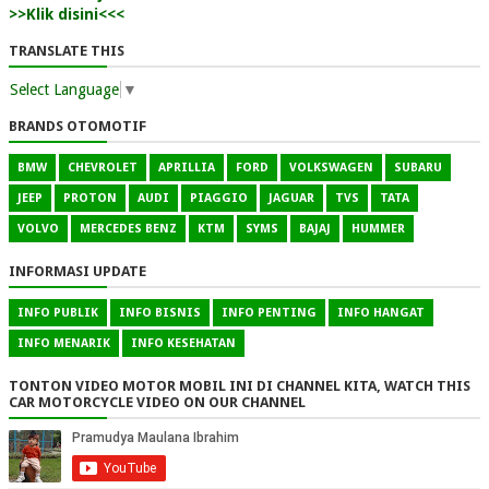
>>Klik disini<<<
TRANSLATE THIS
Select Language
▼
BRANDS OTOMOTIF
BMW
CHEVROLET
APRILLIA
FORD
VOLKSWAGEN
SUBARU
JEEP
PROTON
AUDI
PIAGGIO
JAGUAR
TVS
TATA
VOLVO
MERCEDES BENZ
KTM
SYMS
BAJAJ
HUMMER
INFORMASI UPDATE
INFO PUBLIK
INFO BISNIS
INFO PENTING
INFO HANGAT
INFO MENARIK
INFO KESEHATAN
TONTON VIDEO MOTOR MOBIL INI DI CHANNEL KITA, WATCH THIS
CAR MOTORCYCLE VIDEO ON OUR CHANNEL