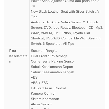
Power Seat Adjuster : Cuma ada pada tipe 2.
7V
New Black Leather Seat with Silver Stitch : All
Tipe
Audio : 2 Din Audio Video Sistem 7″ Thouch
Screen, DVD, ipod Ready, Bloetooth, CD, Mp3,
WMA, AM/FM, Tilt Fuction, Toyota Dial
Shortcut, USB/AUX Compatible With Steering
Switch, 6 Speakers : All Tipe
Fitur
Susunan Rangka
Keselamata
Dual Front SRS Airbags
n
Corner serta Parking Sensor
Sabuk Keselamatan Depan
Sabuk Keselamatan Tengah
ABS
ABS + EBD
Hill Start Assist Control
Kamera Control
Sistem Keamanan
Alarm System