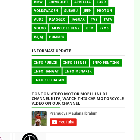
BMW
CHEVROLET
APRILLIA
FORD
VOLKSWAGEN
SUBARU
JEEP
PROTON
AUDI
PIAGGIO
JAGUAR
TVS
TATA
VOLVO
MERCEDES BENZ
KTM
SYMS
BAJAJ
HUMMER
INFORMASI UPDATE
INFO PUBLIK
INFO BISNIS
INFO PENTING
INFO HANGAT
INFO MENARIK
INFO KESEHATAN
TONTON VIDEO MOTOR MOBIL INI DI
CHANNEL KITA, WATCH THIS CAR MOTORCYCLE
VIDEO ON OUR CHANNEL