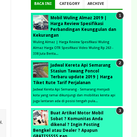
BACA INI
CATEGORY
ARCHIVE
Mobil Wuling Almaz 2019 |
Harga Review Spesifikasi
Perbandingan Keunggulan dan
Kekurangan
Wuling Almaz | Harga Review Spesifikasi Wuling
Almaz Harga OTR Spesifikasi Video Wuling Rp 263 -
338 Juta Berita...
Jadwal Kereta Api Semarang
Stasiun Tawang Poncol
Terbaru update 2019 | Harga
Tiket Rute Tarif Perjalanan
Jadwal Kereta Api Semarang - Semarang menjadi
kota yang ramai dikunjungi dan mobilitas kereta api
juga lantaran ada di posisi tengah pula...
Buat Artikel Motor Mobil
Sobat ? Komunitas Anda
l.
dikenal ? Ingin Posting
Bengkel atau Dealer ? Apapun
GRATISSSSS gan . .