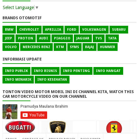
Select Language
▼
BRANDS OTOMOTIF
BMW
CHEVROLET
APRILLIA
FORD
VOLKSWAGEN
SUBARU
JEEP
PROTON
AUDI
PIAGGIO
JAGUAR
TVS
TATA
VOLVO
MERCEDES BENZ
KTM
SYMS
BAJAJ
HUMMER
INFORMASI UPDATE
INFO PUBLIK
INFO BISNIS
INFO PENTING
INFO HANGAT
INFO MENARIK
INFO KESEHATAN
TONTON VIDEO MOTOR MOBIL INI DI CHANNEL KITA, WATCH THIS
CAR MOTORCYCLE VIDEO ON OUR CHANNEL
CONTACT US