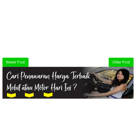
Newer Post
Older Post