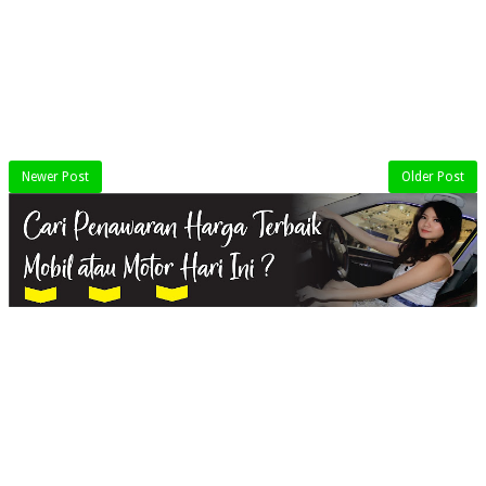
Newer Post
Older Post