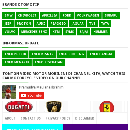
BRANDS OTOMOTIF
BMW
CHEVROLET
APRILLIA
FORD
VOLKSWAGEN
SUBARU
JEEP
PROTON
AUDI
PIAGGIO
JAGUAR
TVS
TATA
VOLVO
MERCEDES BENZ
KTM
SYMS
BAJAJ
HUMMER
INFORMASI UPDATE
INFO PUBLIK
INFO BISNIS
INFO PENTING
INFO HANGAT
INFO MENARIK
INFO KESEHATAN
TONTON VIDEO MOTOR MOBIL INI DI CHANNEL KITA, WATCH THIS
CAR MOTORCYCLE VIDEO ON OUR CHANNEL
CONTACT US
ABOUT
CONTACT US
PRIVACY POLICY
DISCLAIMER
TERMS OF SERVICE
SITEMAP