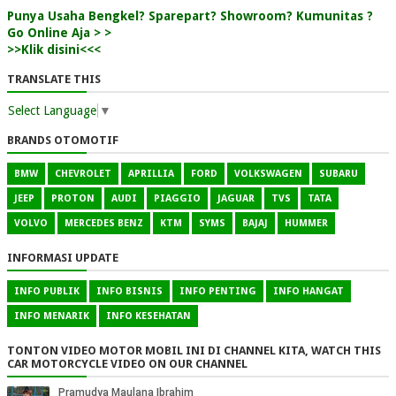
Punya Usaha Bengkel? Sparepart? Showroom? Kumunitas ?
Go Online Aja > >
>>Klik disini<<<
TRANSLATE THIS
Select Language
▼
BRANDS OTOMOTIF
BMW
CHEVROLET
APRILLIA
FORD
VOLKSWAGEN
SUBARU
JEEP
PROTON
AUDI
PIAGGIO
JAGUAR
TVS
TATA
VOLVO
MERCEDES BENZ
KTM
SYMS
BAJAJ
HUMMER
INFORMASI UPDATE
INFO PUBLIK
INFO BISNIS
INFO PENTING
INFO HANGAT
INFO MENARIK
INFO KESEHATAN
TONTON VIDEO MOTOR MOBIL INI DI CHANNEL KITA, WATCH THIS
CAR MOTORCYCLE VIDEO ON OUR CHANNEL