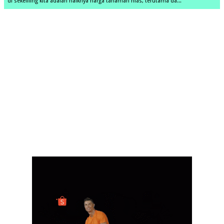
di sekeliling kita adalah naiknya harga tanaman hias, terutama da...