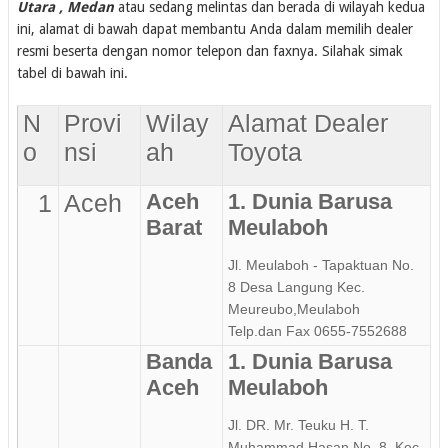
Utara , Medan
atau sedang melintas dan berada di wilayah kedua
ini, alamat di bawah dapat membantu Anda dalam memilih dealer
resmi beserta dengan nomor telepon dan faxnya. Silahak simak
tabel di bawah ini.
N
Provi
Wilay
Alamat Dealer
o
nsi
ah
Toyota
1
Aceh
Aceh
1. Dunia Barusa
Barat
Meulaboh
Jl. Meulaboh - Tapaktuan No.
8 Desa Langung Kec.
Meureubo,Meulaboh
Telp.dan Fax 0655-7552688
Banda
1. Dunia Barusa
Aceh
Meulaboh
Jl. DR. Mr. Teuku H. T.
Muhammad Hasan No. 8, Kec.