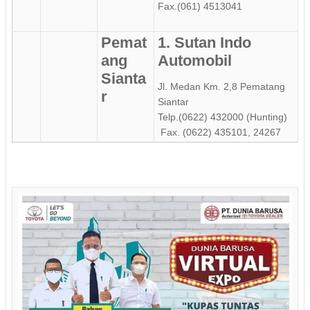
Fax.(061) 4513041
Pemat
1. Sutan Indo
ang
Automobil
Sianta
Jl. Medan Km. 2,8 Pematang
r
Siantar
Telp.(0622) 432000 (Hunting)
Fax. (0622) 435101, 24267