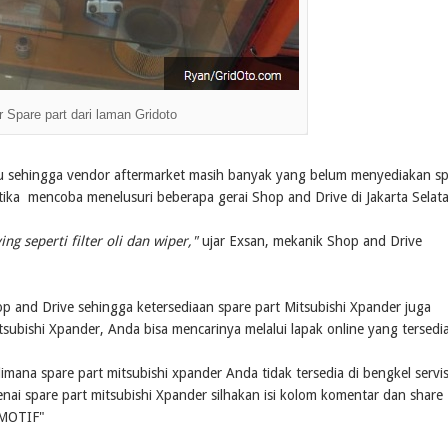
r Spare part dari laman Gridoto
aru sehingga vendor aftermarket masih banyak yang belum menyediakan s
etika mencoba menelusuri beberapa gerai Shop and Drive di Jakarta Selat
 seperti filter oli dan wiper,"
ujar Exsan, mekanik Shop and Drive
op and Drive sehingga ketersediaan spare part Mitsubishi Xpander juga
Mitsubishi Xpander, Anda bisa mencarinya melalui lapak online yang tersedia
mana spare part mitsubishi xpander Anda tidak tersedia di bengkel servi
nai spare part mitsubishi Xpander silhakan isi kolom komentar dan share
OMOTIF"