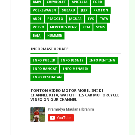
BMW
CHEVROLET
APRILLIA
FORD
VOLKSWAGEN
SUBARU
JEEP
PROTON
AUDI
PIAGGIO
JAGUAR
TVS
TATA
VOLVO
MERCEDES BENZ
KTM
SYMS
BAJAJ
HUMMER
INFORMASI UPDATE
INFO PUBLIK
INFO BISNIS
INFO PENTING
INFO HANGAT
INFO MENARIK
INFO KESEHATAN
TONTON VIDEO MOTOR MOBIL INI DI
CHANNEL KITA, WATCH THIS CAR MOTORCYCLE
VIDEO ON OUR CHANNEL