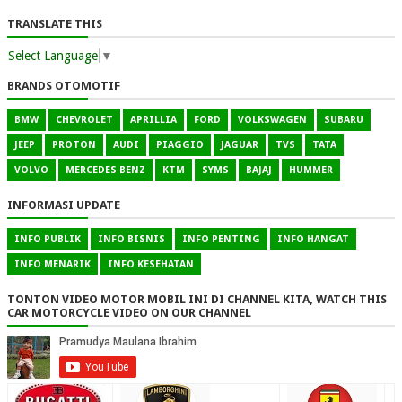
TRANSLATE THIS
Select Language
▼
BRANDS OTOMOTIF
BMW
CHEVROLET
APRILLIA
FORD
VOLKSWAGEN
SUBARU
JEEP
PROTON
AUDI
PIAGGIO
JAGUAR
TVS
TATA
VOLVO
MERCEDES BENZ
KTM
SYMS
BAJAJ
HUMMER
INFORMASI UPDATE
INFO PUBLIK
INFO BISNIS
INFO PENTING
INFO HANGAT
INFO MENARIK
INFO KESEHATAN
TONTON VIDEO MOTOR MOBIL INI DI CHANNEL KITA, WATCH THIS
CAR MOTORCYCLE VIDEO ON OUR CHANNEL