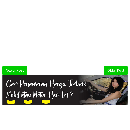
Newer Post
Older Post