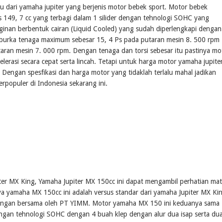
ru dari yamaha jupiter yang berjenis motor bebek sport. Motor bebek
 149, 7 cc yang terbagi dalam 1 silider dengan tehnologi SOHC yang
inan berbentuk cairan (Liquid Cooled) yang sudah diperlengkapi dengan
mburka tenaga maximum sebesar 15, 4 Ps pada putaran mesin 8. 500 rpm
ran mesin 7. 000 rpm. Dengan tenaga dan torsi sebesar itu pastinya mo
erasi secara cepat serta lincah. Tetapi untuk harga motor yamaha jupite
. Dengan spesfikasi dan harga motor yang tidaklah terlalu mahal jadikan
rpopuler di Indonesia sekarang ini.
ter MX King, Yamaha Jupiter MX 150cc ini dapat mengambil perhatian ma
 yamaha MX 150cc ini adalah versus standar dari yamaha Jupiter MX Kin
n dengan bersama oleh PT YIMM. Motor yamaha MX 150 ini keduanya sama
dengan tehnologi SOHC dengan 4 buah klep dengan alur dua isap serta du