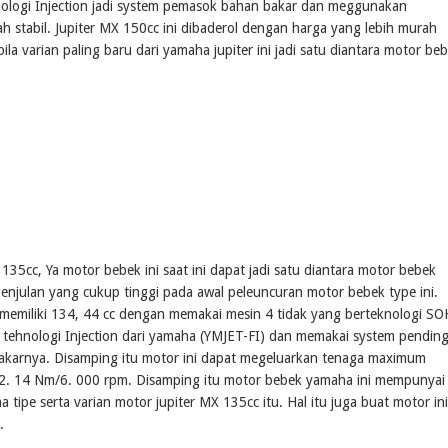
nologi Injection jadi system pemasok bahan bakar dan meggunakan
ah stabil. Jupiter MX 150cc ini dibaderol dengan harga yang lebih murah
a varian paling baru dari yamaha jupiter ini jadi satu diantara motor be
135cc, Ya motor bebek ini saat ini dapat jadi satu diantara motor bebek
enjulan yang cukup tinggi pada awal peleuncuran motor bebek type ini.
memiliki 134, 44 cc dengan memakai mesin 4 tidak yang berteknologi S
 tehnologi Injection dari yamaha (YMJET-FI) dan memakai system pending
bakarnya. Disamping itu motor ini dapat megeluarkan tenaga maximum
12. 14 Nm/6. 000 rpm. Disamping itu motor bebek yamaha ini mempunyai
 tipe serta varian motor jupiter MX 135cc itu. Hal itu juga buat motor ini
.