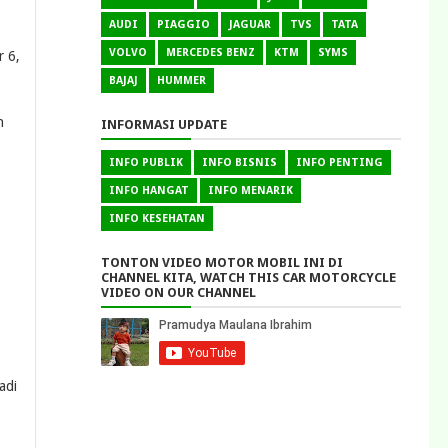
.
AUDI
PIAGGIO
JAGUAR
TVS
TATA
VOLVO
MERCEDES BENZ
KTM
SYMS
r 6,
BAJAJ
HUMMER
h
INFORMASI UPDATE
INFO PUBLIK
INFO BISNIS
INFO PENTING
INFO HANGAT
INFO MENARIK
INFO KESEHATAN
TONTON VIDEO MOTOR MOBIL INI DI
CHANNEL KITA, WATCH THIS CAR MOTORCYCLE
VIDEO ON OUR CHANNEL
adi