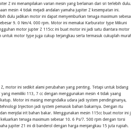
ter Z ini menampilakan varian mesin yang berlainan dari sri terlebih dulu
an mesin 4 tidak mejadi andalan yamaha jupiter Z kesempatan ini.
lebih dulu jadikan motor ini dapat menyemburkan tenaga maximum sebesa
ebesar 9. 0 Nm/4. 000 rpm. Motor ini memakai Karburator type Mikuni
gguhan motor jupter Z 115cc ini buat motor ini jadi satu diantara motor
n untuk motor type juga cukup terjangkau serta termasuk cukuplah mura
 Z, motor ini sedikit alami perubahan yang penting. Tetapi untuk bidang
r yang memiliki 113, 7 cc dengan menggunakan mesin 4 tidak yaang
atup. Motor ini masing mengndalka udara jadi system pendinginanya,
tehnologi Injection jadi system pemasok bahan bakarnya. Dengan itu
 dan menjdai irit bahan bakar. Menggunakan mesin 115cc buat motor ini j
at keluarkan tenaga maximum sebesar 10. 6 Ps/7. 500 rpm dengan torsi
a jupiter Z1 ini di banderol dengan harga menjangkau 15 juta rupiah.