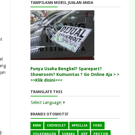
TAMPILKAN MOBIL JUALAN ANDA
nt
,
el
yang
Punya Usaha Bengkel? Sparepart?
gan
Showroom? Kumunitas ? Go Online Aja > >
>>Klik disini<<<
TRANSLATE THIS
Select Language
▼
BRANDS OTOMOTIF
BMW
CHEVROLET
APRILLIA
FORD
g-
VOLKSWAGEN
SUBARU
JEEP
PROTON