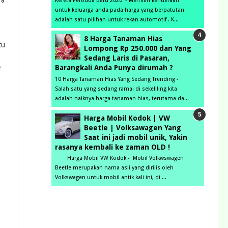
ra
Kereta Perodua Baru 2020 - Memilih kenderaan
untuk keluarga anda pada harga yang berpatutan
adalah satu pilihan untuk rekan automotif . K...
8 Harga Tanaman Hias
tu
Lompong Rp 250.000 dan Yang
Sedang Laris di Pasaran,
e
Barangkali Anda Punya dirumah ?
10 Harga Tanaman Hias Yang Sedang Trending -
Salah satu yang sedang ramai di sekeliling kita
adalah naiknya harga tanaman hias, terutama da...
Harga Mobil Kodok | VW
Beetle | Volksawagen Yang
Saat ini jadi mobil unik, Yakin
rasanya kembali ke zaman OLD !
Harga Mobil VW Kodok - Mobil Volkwswagen
Beetle merupakan nama asli yang dirilis oleh
Volkswagen untuk mobil antik kali ini, di ...