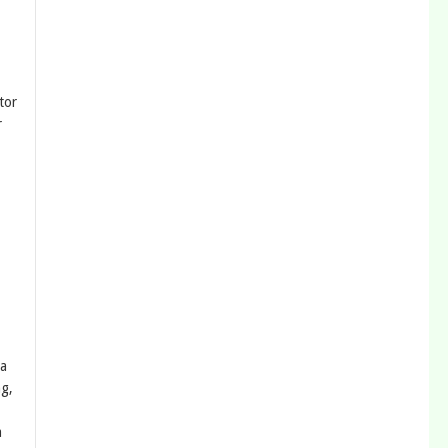
tor
r
ta
g,
a