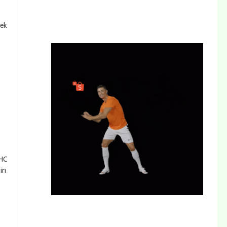
bek
OHC
in