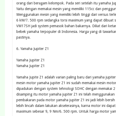
orang dari beragam kelompok. Pada seri setelah itu yamaha Jupi
Yaitu dengan memakai mesin yang memiliki 115cc dan pengguna
Menggunakan mesin yang memiliki lebih tinggi dari versus ter
6 kW/7. 500 rpm sedangka torsi maximum yang dapat dibuat s
VM17SH jadi system pemasok bahan bakarnya. Diliat dari ketan
bebek yamaha terpopuler di Indonesia. Harga yang di tawarka
pastinya.
6. Yamaha Jupiter Z1
Yamaha Jupiter Z1
Yamaha Jupiter Z1
Yamaha Jupite Z1 adalah varian paling baru dari yamaha jupiter
mesin motor yamaha jupiter Z1 ini sudah memakai mesin moto
dipadukan dengan system tehnologi SOHC dengan memakai 2 k
disamping itu motor yamaha jupiter Z1 ini telah menggunakan 
pembakaran pada motor yamaha jupiter Z1 ini jadi lebih bersih
lebih lincah dalam lakukan akselerasinya, karna motor ini dap
maximum sebesar 9, 9 Nm/6. 500 rpm. Untuk harga motor yamah