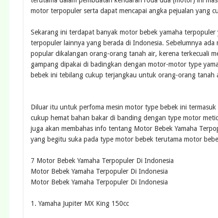
terutama dalam pembuatan kendaran roda dua (motor) ini masih
motor terpopuler serta dapat mencapai angka pejualan yang cu
Sekarang ini terdapat banyak motor bebek yamaha terpopuler 
terpopuler lainnya yang berada di Indonesia. Sebelumnya ada 
popular dikalangan orang-orang tanah air, kerena terkecuali 
gampang dipakai di badingkan dengan motor-motor type yama
bebek ini tebilang cukup terjangkau untuk orang-orang tanah a
Diluar itu untuk perfoma mesin motor type bebek ini termasuk 
cukup hemat bahan bakar di banding dengan type motor metic
juga akan membahas info tentang Motor Bebek Yamaha Terpopu
yang begitu suka pada type motor bebek terutama motor bebek
7 Motor Bebek Yamaha Terpopuler Di Indonesia
Motor Bebek Yamaha Terpopuler Di Indonesia
Motor Bebek Yamaha Terpopuler Di Indonesia
1. Yamaha Jupiter MX King 150cc