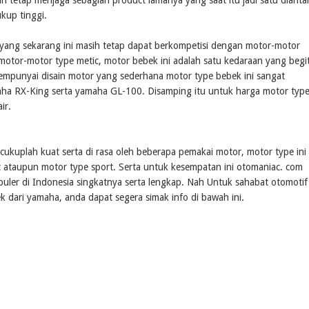
 tetap menjaga sebagian product lamanya yang saat itu jadi satu dianta
kup tinggi.
yang sekarang ini masih tetap dapat berkompetisi dengan motor-motor
motor-motor type metic, motor bebek ini adalah satu kedaraan yang begi
mempunyai disain motor yang sederhana motor type bebek ini sangat
ha RX-King serta yamaha GL-100. Disamping itu untuk harga motor typ
ir.
cukuplah kuat serta di rasa oleh beberapa pemakai motor, motor type ini
 ataupun motor type sport. Serta untuk kesempatan ini otomaniac. com
ler di Indonesia singkatnya serta lengkap. Nah Untuk sahabat otomotif
 dari yamaha, anda dapat segera simak info di bawah ini.