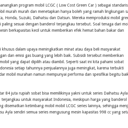
anangkan program mobil LCGC ( Low Cost Green Car ) sebagai standaris
obil murah murah dan menetapkan hanya boleh yang ramah lingkungan sa
ota, Honda, Suzuki, Daihatsu dan Datsun. Mereka memproduksi mobil gre
i paling sesuai dengan banderol terjangkau tersebut. Soal tenaga dari mo
esin berkapasitas kecil untuk memberikan efek hemat bahan bakar dan
khusus dalam upaya meningkatkan minat atau daya beli masyarakat
an dan emisi gas buang yang lebih baik. Subsidi tersebut memberikan
il yang dapat dipilih atau diambil. Seperti saat ini kita pahami sobat
donesia setiap tahunnya penjualannya juga meningkat, karena terbukti
edar mobil murahan namun mempunyai performa dan spesifikai begitu bai
 84 juta rupiah sobat bisa memilikinya yakni untuk series Daihatsu Ayla
terjangkau untuk masyarakat Indonesia, meskipun harga yang banderol 
ang disematkan ketimbang mobil mobil LCGC series lainnya, sehingga menj
tsu Ayla sendiri semua series mengusung mesin kapasitas 998 cc yang set