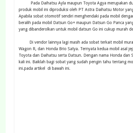
Pada Daihatsu Ayla maupun Toyota Agya merupakan dua mob
produk mobil ini diproduksi oleh PT Astra Daihatsu Motor ya
Apabila sobat otomotif sendiri menghendaki pada mobil denga
beralih pada mobil Datsun Go+ maupun Datsun Go Panca yang 
yang dibanderolkan untuk mobil datsun Go ini cukup murah de
Di vendor lainnya lagi masih ada sobat terkait mobil murah
Wagon R, dan Honda Brio Satya. Ternyata kedua mobil asal j
Toyota dan Daihatsu serta Datsun. Dengan nama Honda dan Su
kali ini. Baiklah bagi sobat yang sudah pengin tahu tentang m
ini.pada artikel di bawah ini.