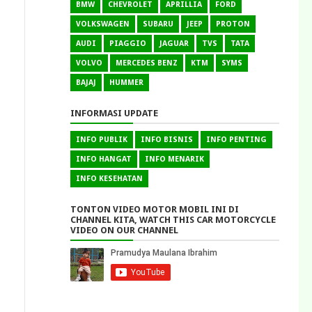
BMW
CHEVROLET
APRILLIA
FORD
VOLKSWAGEN
SUBARU
JEEP
PROTON
AUDI
PIAGGIO
JAGUAR
TVS
TATA
VOLVO
MERCEDES BENZ
KTM
SYMS
BAJAJ
HUMMER
INFORMASI UPDATE
INFO PUBLIK
INFO BISNIS
INFO PENTING
INFO HANGAT
INFO MENARIK
INFO KESEHATAN
TONTON VIDEO MOTOR MOBIL INI DI
CHANNEL KITA, WATCH THIS CAR MOTORCYCLE
VIDEO ON OUR CHANNEL