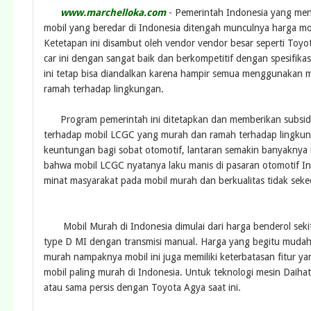
www.marchelloka.com
- Pemerintah Indonesia yang men
mobil yang beredar di Indonesia ditengah munculnya harga m
Ketetapan ini disambut oleh vendor vendor besar seperti Toy
car ini dengan sangat baik dan berkompetitif dengan spesifikas
ini tetap bisa diandalkan karena hampir semua menggunakan m
ramah terhadap lingkungan.
Program pemerintah ini ditetapkan dan memberikan subsidi 
terhadap mobil LCGC yang murah dan ramah terhadap lingkung
keuntungan bagi sobat otomotif, lantaran semakin banyaknya mob
bahwa mobil LCGC nyatanya laku manis di pasaran otomotif In
minat masyarakat pada mobil murah dan berkualitas tidak sek
Mobil Murah di Indonesia dimulai dari harga benderol sekitar
type D MI dengan transmisi manual. Harga yang begitu mudah 
murah nampaknya mobil ini juga memiliki keterbatasan fitur y
mobil paling murah di Indonesia. Untuk teknologi mesin Daiha
atau sama persis dengan Toyota Agya saat ini.