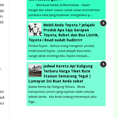
asi
Membuat Artikel di Marchelloka - Salam
hangat dan salam sukses untuk sobat otomotif dan
ja.
pembaca setia yang budiman, mengetahui p...
en
bil
Mobil Anda Toyota ? Jelajahi
Produk Apa Saja Garapan
Toyota, Robot dan Bus Listrik,
Toyota i Road sudah hadirrrrr
Produk Toyota - Semua orang mengenal produk
mobil brand Toyota , untuk wilayah Asia tentu
sangat akrab di telinga kita. Toyota menjadi...
Jadwal Kereta Api Kaligung
k.
Terbaru Harga Tiket Rute
Stasiun Semarang Tegal |
Lumayan Ini Buat Anda sobat
Jadwal Kereta Api Kaligung Terbaru - Moda
ini
transportasi umum yang nyaman salah satunya
adalah kereta bila Anda sedang menempuh jalur
adi
Tega...
ara