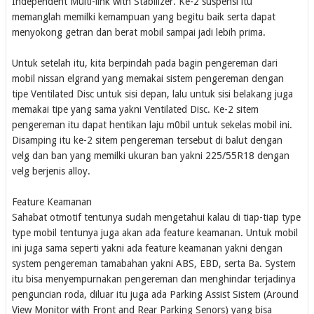
Independent Multi-link with Stabilizer. Ke-2 suspensi itu
memanglah memilki kemampuan yang begitu baik serta dapat
menyokong getran dan berat mobil sampai jadi lebih prima.
Untuk setelah itu, kita berpindah pada bagin pengereman dari
mobil nissan elgrand yang memakai sistem pengereman dengan
tipe Ventilated Disc untuk sisi depan, lalu untuk sisi belakang juga
memakai tipe yang sama yakni Ventilated Disc. Ke-2 sitem
pengereman itu dapat hentikan laju m0bil untuk sekelas mobil ini.
Disamping itu ke-2 sitem pengereman tersebut di balut dengan
velg dan ban yang memilki ukuran ban yakni 225/55R18 dengan
velg berjenis alloy.
Feature Keamanan
Sahabat otmotif tentunya sudah mengetahui kalau di tiap-tiap type
type mobil tentunya juga akan ada feature keamanan. Untuk mobil
ini juga sama seperti yakni ada feature keamanan yakni dengan
system pengereman tamabahan yakni ABS, EBD, serta Ba. System
itu bisa menyempurnakan pengereman dan menghindar terjadinya
penguncian roda, diluar itu juga ada Parking Assist Sistem (Around
View Monitor with Front and Rear Parking Senors) yang bisa