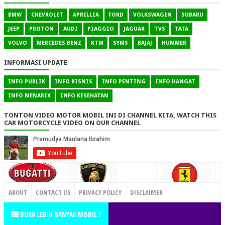
BMW
CHEVROLET
APRILLIA
FORD
VOLKSWAGEN
SUBARU
JEEP
PROTON
AUDI
PIAGGIO
JAGUAR
TVS
TATA
VOLVO
MERCEDES BENZ
KTM
SYMS
BAJAJ
HUMMER
INFORMASI UPDATE
INFO PUBLIK
INFO BISNIS
INFO PENTING
INFO HANGAT
INFO MENARIK
INFO KESEHATAN
TONTON VIDEO MOTOR MOBIL INI DI CHANNEL KITA, WATCH THIS
CAR MOTORCYCLE VIDEO ON OUR CHANNEL
CONTACT US
ABOUT
CONTACT US
PRIVACY POLICY
DISCLAIMER
TERMS OF SERVICE
SITEMAP
BUKA LEBIH BANYAK MOBIL ?