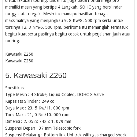
untuk lakukan touring. Diluar itu jjuga pada honda mega pro
memiliki mesin yang bertipe 4 Langkah, SOHC yang bersilinder
tunggal atau tegak. Mesin itu mamapu hasilkan tenaga
maxsimalnya yang menjangkau 9, 8 Kw/8. 500 rpm serta untuk
torsinya 12, 3 Nm/6. 500 rpm, perfroma itu memanglah termasuk
begitu kuat serta pastinya begitu cocok untuk perjalanan jauh atau
touring.
Kawasaki Z250
Kawasaki Z250
5. Kawasaki Z250
Spesifikasi
Type Mesin : 4 Stroke, Liquid Cooled, DOHC 8 Valve
Kapasiats Silinder : 249 cc
Daya Max : 23, 5 Kw/11. 000 rpm
Torsi Max : 21, 0 Nm/10. 000 rpm
Dimensi : 2. 052x 742 x 1. 079 mm
Suspensi Depan : 37 mm Telescopic fork
Suspensi Belakang : Bottom-link Uni trek with gas charged shock