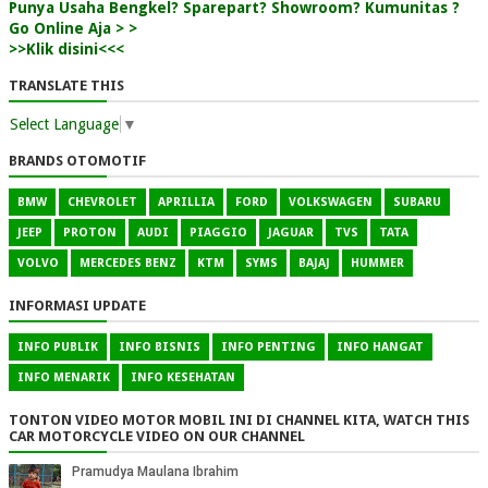
Punya Usaha Bengkel? Sparepart? Showroom? Kumunitas ?
Go Online Aja > >
>>Klik disini<<<
TRANSLATE THIS
Select Language
▼
BRANDS OTOMOTIF
BMW
CHEVROLET
APRILLIA
FORD
VOLKSWAGEN
SUBARU
JEEP
PROTON
AUDI
PIAGGIO
JAGUAR
TVS
TATA
VOLVO
MERCEDES BENZ
KTM
SYMS
BAJAJ
HUMMER
INFORMASI UPDATE
INFO PUBLIK
INFO BISNIS
INFO PENTING
INFO HANGAT
INFO MENARIK
INFO KESEHATAN
TONTON VIDEO MOTOR MOBIL INI DI CHANNEL KITA, WATCH THIS
CAR MOTORCYCLE VIDEO ON OUR CHANNEL