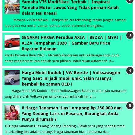
Yamaha V75 Modifikasi Terbaik | Inspirasi
Yamaha Motor Lawas Yang Tidak pernah Kalah
dalam Hal Kreasi
Yamaha V75 Modifikasi - Menjelajah era tekonologi terkini jangan sampai
lupa pada era motor zaman dahulu sobat otomotif, mungkin...
SENARAI HARGA Perodua AXIA | BEZZA | MYVI |
ALZA Tempahan 2020 | Gambar Baru Price
Bayaran Bulanan
Kereta Perodua Baru 2020 - Memilih kenderaan untuk keluarga anda pada
harga yang berpatutan adalah satu pilihan untuk rekan automotif . K...
Harga Mobil Kodok | VW Beetle | Volksawagen
Yang Saat ini jadi mobil unik, Yakin rasanya
kembali ke zaman OLD !
Harga Mobil VW Kodok - Mobil Volkwswagen Beetle merupakan nama asli
yang dirilis oleh Volkswagen untuk mobil antik kali ini, di ...
8 Harga Tanaman Hias Lompong Rp 250.000 dan
Yang Sedang Laris di Pasaran, Barangkali Anda
Punya dirumah ?
10 Harga Tanaman Hias Yang Sedang Trending - Salah satu yang sedang ramai
di sekeliling kita adalah naiknya harga tanaman hias, terutama da...