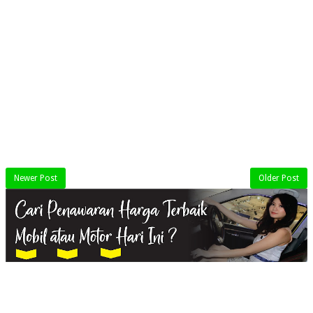
Newer Post
Older Post