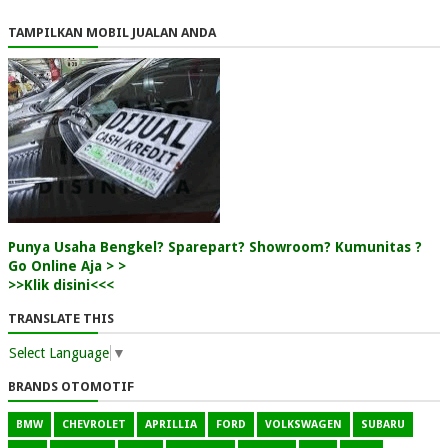
TAMPILKAN MOBIL JUALAN ANDA
Punya Usaha Bengkel? Sparepart? Showroom? Kumunitas ?
Go Online Aja > >
>>Klik disini<<<
TRANSLATE THIS
Select Language
▼
BRANDS OTOMOTIF
BMW
CHEVROLET
APRILLIA
FORD
VOLKSWAGEN
SUBARU