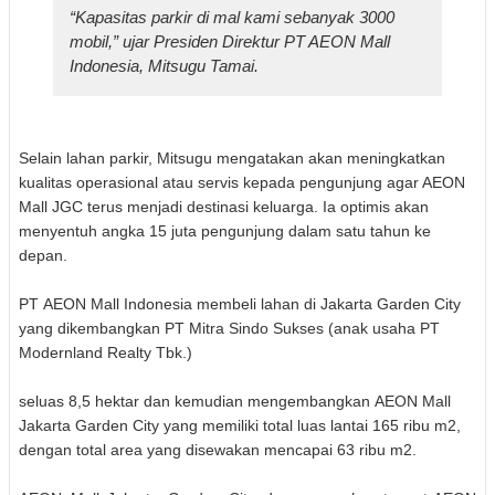
“Kapasitas parkir di mal kami sebanyak 3000
mobil,” ujar Presiden Direktur PT AEON Mall
Indonesia, Mitsugu Tamai.
Selain lahan parkir, Mitsugu mengatakan akan meningkatkan
kualitas operasional atau servis kepada pengunjung agar AEON
Mall JGC terus menjadi destinasi keluarga. Ia optimis akan
menyentuh angka 15 juta pengunjung dalam satu tahun ke
depan.
PT
A
EON Mall
I
ndonesia membeli lahan di Jakarta Garden City
yang dikembangkan PT Mitra Sindo Sukses (anak usaha PT
Modernland Realty Tbk.)
seluas 8,5 hektar dan kemudian mengembangkan
A
EON Mall
Jakarta Garden City
yang
memiliki
total luas lantai 165 ribu m2,
dengan total area yang disewakan
mencapai
63 ribu m2.