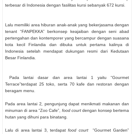
terbesar di Indonesia dengan fasilitas kursi sebanyak 672 kursi.
Lalu
memiliki area hiburan anak-anak yang bekerjasama dengan
tenant “FANPEKKA”
ber
konsep keajaiban dengan seni abad
pertengahan dan kontemporer yang bercampur dengan suasana
kota kecil Finlandia dan dibuka untuk pertama kalinya di
Indonesia setelah mendapat dukungan resmi dari Kedutaan
Besar Finlandia.
Pada
l
antai dasar
dan area lantai 1 yaitu
“
Gourmet
Terrace
”
terdapat 25 toko, serta 70 kafe dan restoran dengan
beragam menu
.
Pada area lantai 2
,
pengunjung
dapat menikmati makanan dan
minuman di area “Z
oo Cafe
”,
food court
dengan konsep bertema
hutan yang dihuni para binatang.
Lalu di area lantai 3, terdapat
food court
“Gourmet Garden”