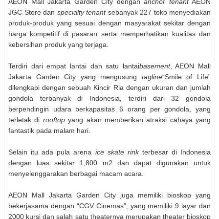
AEON
Mall
Jakarta Garden City
dengan
anchor tenant
AEON
JGC Store dan
specialty tenant
sebanyak 227 toko
menyediakan
produk-produk yang sesuai dengan masyarakat sekitar dengan
harga kompetitif di pasaran serta memperhatikan kualitas dan
kebersihan produk yang terjaga.
Terdiri dari empat lantai dan satu lantai
basement
, AEON Mall
Jakarta Garden City yang mengusung
tagline
“Smile of Life”
dilengkapi dengan sebuah Kincir Ria dengan ukuran dan jumlah
gondola terbanyak di Indonesia
, terdiri dari 32
gondola
berpendingin udara berkapasitas 6 orang per gondola
,
yang
terletak di
rooftop
yang
akan memberikan atraksi cahaya yang
fantastik pada malam hari.
Selain itu ada pula
arena
ice skate rink
terbesar di Indonesia
dengan luas sekitar 1,800 m2 dan dapat digunakan untuk
menyelenggarakan berbagai macam acara.
AEON Mall Jakarta Garden City juga memiliki bioskop yang
bekerjasama dengan “CGV Cinemas”, yang memiliki 9 layar dan
2000 kursi dan salah satu theaternya merupakan theater bioskop