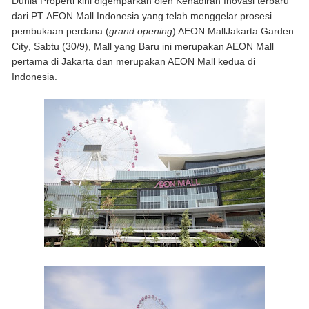
Dunia Properti kini digemparkan oleh Kehadiran Inovasi terbaru
dari PT
AEON
Mall Indonesia yang telah
menggelar prosesi
pembukaan perdana (
grand opening
)
A
EON Mall
Jakarta Garden
City
, Sabtu (30/9), Mall yang Baru ini merupakan AEON Mall
pertama di Jakarta dan merupakan AEON Mall kedua di
Indonesia.