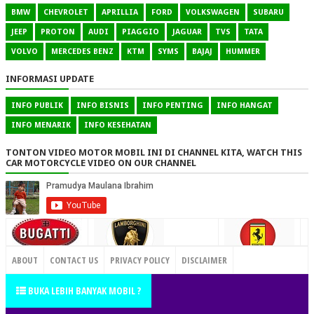
BMW
CHEVROLET
APRILLIA
FORD
VOLKSWAGEN
SUBARU
JEEP
PROTON
AUDI
PIAGGIO
JAGUAR
TVS
TATA
VOLVO
MERCEDES BENZ
KTM
SYMS
BAJAJ
HUMMER
INFORMASI UPDATE
INFO PUBLIK
INFO BISNIS
INFO PENTING
INFO HANGAT
INFO MENARIK
INFO KESEHATAN
TONTON VIDEO MOTOR MOBIL INI DI CHANNEL KITA, WATCH THIS
CAR MOTORCYCLE VIDEO ON OUR CHANNEL
CONTACT US
ABOUT
CONTACT US
PRIVACY POLICY
DISCLAIMER
TERMS OF SERVICE
SITEMAP
BUKA LEBIH BANYAK MOBIL ?