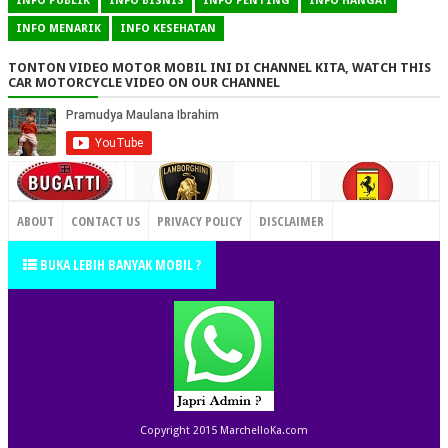
INFO PUBLIK
INFO BISNIS
INFO PENTING
INFO HANGAT
INFO MENARIK
INFO KESEHATAN
TONTON VIDEO MOTOR MOBIL INI DI CHANNEL KITA, WATCH THIS
CAR MOTORCYCLE VIDEO ON OUR CHANNEL
CONTACT US
ABOUT
CONTACT US
PRIVACY POLICY
DISCLAIMER
TERMS OF SERVICE
SITEMAP
BUKA LEBIH BANYAK MOBIL ?
Copyright 2015
MarchelloKa.com