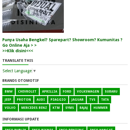
Punya Usaha Bengkel? Sparepart? Showroom? Kumunitas ?
Go Online Aja > >
>>Klik disini<<<
TRANSLATE THIS
Select Language
▼
BRANDS OTOMOTIF
BMW
CHEVROLET
APRILLIA
FORD
VOLKSWAGEN
SUBARU
JEEP
PROTON
AUDI
PIAGGIO
JAGUAR
TVS
TATA
VOLVO
MERCEDES BENZ
KTM
SYMS
BAJAJ
HUMMER
INFORMASI UPDATE