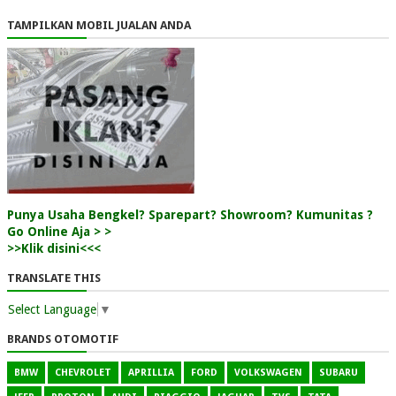
TAMPILKAN MOBIL JUALAN ANDA
Punya Usaha Bengkel? Sparepart? Showroom? Kumunitas ?
Go Online Aja > >
>>Klik disini<<<
TRANSLATE THIS
Select Language
▼
BRANDS OTOMOTIF
BMW
CHEVROLET
APRILLIA
FORD
VOLKSWAGEN
SUBARU