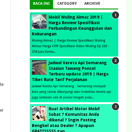
BACA INI
CATEGORY
ARCHIVE
Mobil Wuling Almaz 2019 |
Harga Review Spesifikasi
Perbandingan Keunggulan dan
Kekurangan
Wuling Almaz | Harga Review Spesifikasi Wuling
Almaz Harga OTR Spesifikasi Video Wuling Rp 263 -
338 Juta Berita...
Jadwal Kereta Api Semarang
Stasiun Tawang Poncol
Terbaru update 2019 | Harga
Tiket Rute Tarif Perjalanan
ia
Jadwal Kereta Api Semarang - Semarang menjadi
kota yang ramai dikunjungi dan mobilitas kereta api
juga lantaran ada di posisi tengah pula...
Buat Artikel Motor Mobil
er
Sobat ? Komunitas Anda
dikenal ? Ingin Posting
Bengkel atau Dealer ? Apapun
GRATISSSSS gan . .