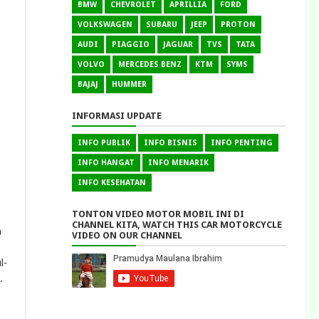
BMW
CHEVROLET
APRILLIA
FORD
VOLKSWAGEN
SUBARU
JEEP
PROTON
AUDI
PIAGGIO
JAGUAR
TVS
TATA
VOLVO
MERCEDES BENZ
KTM
SYMS
BAJAJ
HUMMER
INFORMASI UPDATE
INFO PUBLIK
INFO BISNIS
INFO PENTING
INFO HANGAT
INFO MENARIK
INFO KESEHATAN
TONTON VIDEO MOTOR MOBIL INI DI
CHANNEL KITA, WATCH THIS CAR MOTORCYCLE
a
VIDEO ON OUR CHANNEL
l-
.