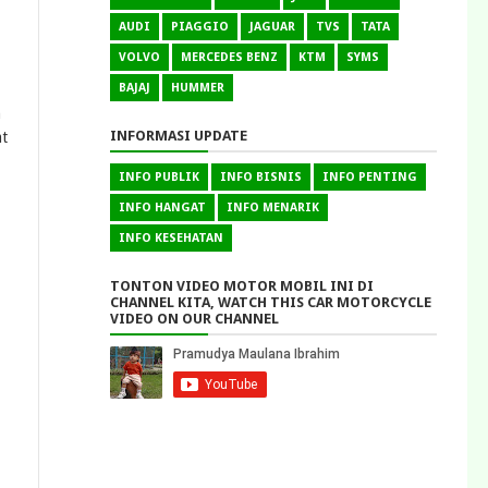
AUDI
PIAGGIO
JAGUAR
TVS
TATA
VOLVO
MERCEDES BENZ
KTM
SYMS
BAJAJ
HUMMER
n
INFORMASI UPDATE
at
INFO PUBLIK
INFO BISNIS
INFO PENTING
INFO HANGAT
INFO MENARIK
INFO KESEHATAN
TONTON VIDEO MOTOR MOBIL INI DI
CHANNEL KITA, WATCH THIS CAR MOTORCYCLE
VIDEO ON OUR CHANNEL