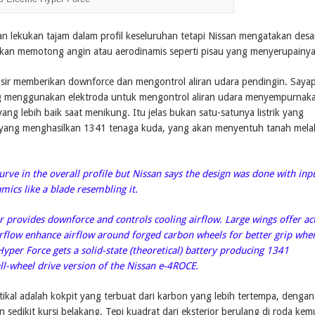
an lekukan tajam dalam profil keseluruhan tetapi Nissan mengatakan desa
 akan memotong angin atau aerodinamis seperti pisau yang menyerupainy
sisir memberikan downforce dan mengontrol aliran udara pendingin. Saya
ng menggunakan elektroda untuk mengontrol aliran udara menyempurnak
ng lebih baik saat menikung. Itu jelas bukan satu-satunya listrik yang
s) yang menghasilkan 1341 tenaga kuda, yang akan menyentuh tanah melal
rve in the overall profile but Nissan says the design was done with inp
amics like a blade resembling it.
r provides downforce and controls cooling airflow. Large wings offer ac
airflow enhance airflow around forged carbon wheels for better grip whe
 Hyper Force gets a solid-state (theoretical) battery producing 1341
l-wheel drive version of the Nissan e-4ROCE.
ikal adalah kokpit yang terbuat dari karbon yang lebih tertempa, dengan
edikit kursi belakang. Tepi kuadrat dari eksterior berulang di roda kem