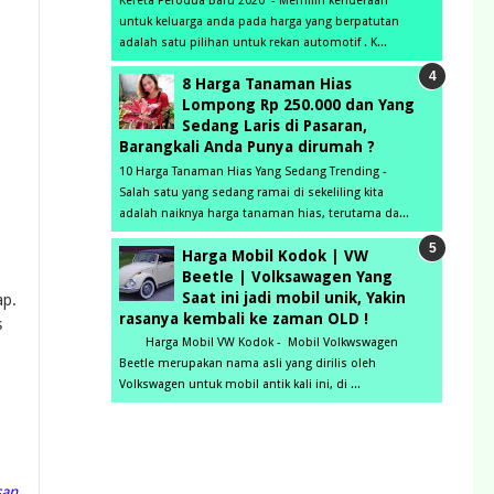
Kereta Perodua Baru 2020 - Memilih kenderaan
untuk keluarga anda pada harga yang berpatutan
adalah satu pilihan untuk rekan automotif . K...
8 Harga Tanaman Hias
Lompong Rp 250.000 dan Yang
Sedang Laris di Pasaran,
Barangkali Anda Punya dirumah ?
10 Harga Tanaman Hias Yang Sedang Trending -
Salah satu yang sedang ramai di sekeliling kita
adalah naiknya harga tanaman hias, terutama da...
Harga Mobil Kodok | VW
Beetle | Volksawagen Yang
Saat ini jadi mobil unik, Yakin
ap.
rasanya kembali ke zaman OLD !
s
Harga Mobil VW Kodok - Mobil Volkwswagen
Beetle merupakan nama asli yang dirilis oleh
Volkswagen untuk mobil antik kali ini, di ...
san