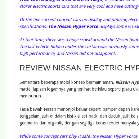
stores electric sports cars that are very cool and have cuttin
Of the five current concept cars on display and utilizing elec
specifications.
The Nissan Hyper Force
displays some visual
At that time, there was a huge crowd around the Nissan booth 
The last vehicle hidden under the curtain was obviously somet
high performance, and Nissan did not disappoint.
REVIEW NISSAN ELECTRIC HY
Sementara beberapa mobil konsep bermain aman,
Nissan Hyp
matte, lapisan logamnya yang terlihat berkilau seperti pisau
membunuh.
Fasia bawah Nissan menonjol keluar seperti bamper depan ker
tenggelam jauh di dalam kisi-kisi set-back, dan duduk jauh ke s
geometris dan organik, dengan segitiga keras fender menyala y
While some concept cars play it safe, the Nissan Hyper Force 