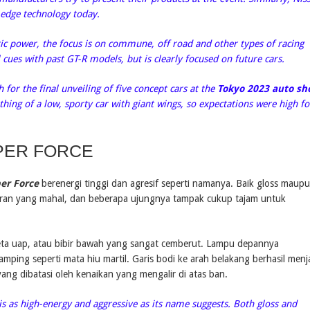
g-edge technology today.
tric power, the focus is on commune, off road and other types of racing
 cues with past GT-R models, but is clearly focused on future cars.
for the final unveiling of five concept cars at the
Tokyo 2023 auto sh
hing of a low, sporty car with giant wings, so expectations were high fo
PER FORCE
er Force
berenergi tinggi dan agresif seperti namanya. Baik gloss maup
 ukiran yang mahal, dan beberapa ujungnya tampak cukup tajam untuk
eta uap, atau bibir bawah yang sangat cemberut. Lampu depannya
amping seperti mata hiu martil. Garis bodi ke arah belakang berhasil menj
ang dibatasi oleh kenaikan yang mengalir di atas ban.
is as high-energy and aggressive as its name suggests. Both gloss and