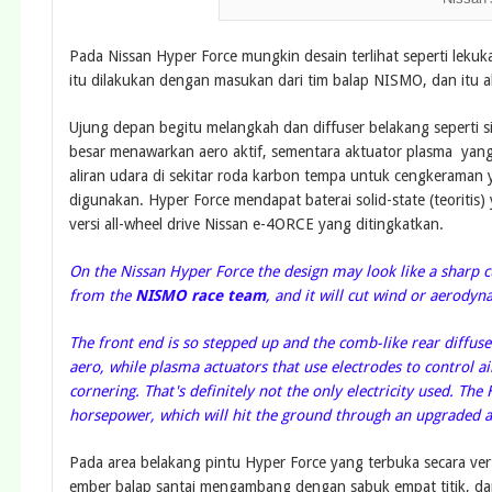
Pada Nissan Hyper Force mungkin desain terlihat seperti lekuk
itu dilakukan dengan masukan dari tim balap NISMO, dan itu
Ujung depan begitu melangkah dan diffuser belakang seperti 
besar menawarkan aero aktif, sementara aktuator plasma ya
aliran udara di sekitar roda karbon tempa untuk cengkeraman ya
digunakan. Hyper Force mendapat baterai solid-state (teoriti
versi all-wheel drive Nissan e-4ORCE yang ditingkatkan.
On the Nissan Hyper Force the design may look like a sharp cu
from the
NISMO race team
, and it will cut wind or aerodyn
The front end is so stepped up and the comb-like rear diffuse
aero, while plasma actuators that use electrodes to control 
cornering. That's definitely not the only electricity used. The
horsepower, which will hit the ground through an upgraded al
Pada area belakang pintu Hyper Force yang terbuka secara vert
ember balap santai mengambang dengan sabuk empat titik, dan s