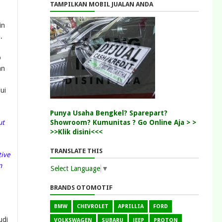
TAMPILKAN MOBIL JUALAN ANDA
in
a.
p
an
ui
Punya Usaha Bengkel? Sparepart?
Showroom? Kumunitas ? Go Online Aja > >
ut
>>Klik disini<<<
TRANSLATE THIS
tive
n
Select Language
▼
BRANDS OTOMOTIF
BMW
CHEVROLET
APRILLIA
FORD
udi
VOLKSWAGEN
SUBARU
JEEP
PROTON