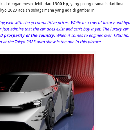
kait dengan mesin lebih dari
1300 hp,
yang paling dramatis dari lima
kyo 2023 adalah sebagaimana yang ada di gambar ini.
g well with cheap competitive prices. While in a row of luxury and hy
ust admire that the car does exist and can't buy it yet. The luxury car
 prosperity of the country.
When it comes to engines over 1300 hp,
d at the Tokyo 2023 auto show is the one in this picture.