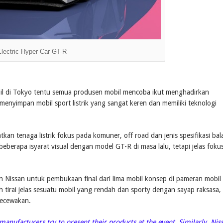
lectric Hyper Car GT-R
 di Tokyo tentu semua produsen mobil mencoba ikut menghadirkan
enyimpan mobil sport listrik yang sangat keren dan memiliki teknologi
kan tenaga listrik fokus pada komuner, off road dan jenis spesifikasi bal
berapa isyarat visual dengan model GT-R di masa lalu, tetapi jelas foku
n Nissan untuk pembukaan final dari lima mobil konsep di pameran mobil
tirai jelas sesuatu mobil yang rendah dan sporty dengan sayap raksasa,
gecewakan.
r manufacturers try to present their products at the event. Similarly, Nis