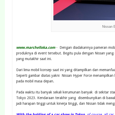
Nissan E
www.marchelloka.com
- Dengan diadakannya pameran mobil
produknya di event tersebut. Begitu pula dengan Nissan yang m
yang mutakhir saat ini.
Dari lima mobil konsep saat ini yang ditampilkan dan memanfaat
Seperti gambar diatas yakni Nissan Hyper Force menampilkan be
pada mobil masa depan.
Pada waktu itu banyak sekali kerumunan banyak di sekitar sta
Tokyo 2023. Kendaraan terakhir yang disembunyikan di bawah 
jadi harapan tinggi untuk kinerja tinggi, dan Nissan tidak men
With the holding of a car show in Tokyo
, of course, all ca