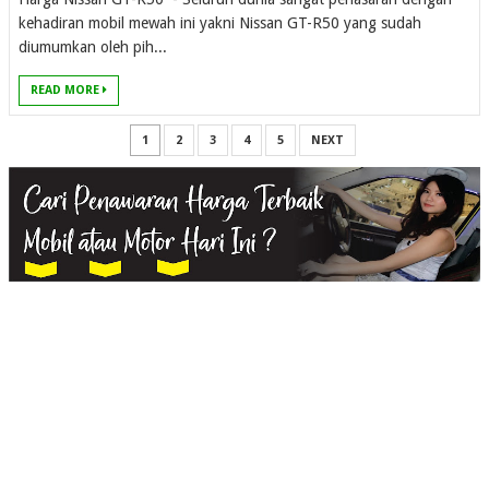
kehadiran mobil mewah ini yakni Nissan GT-R50 yang sudah
diumumkan oleh pih...
READ MORE
1
2
3
4
5
NEXT