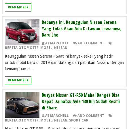
READ MORE
Bedanya Ini, Keunggulan Nissan Serena
Yang Tidak Akan Ada Di Lawan Lawannya,
Baru Lho
AI MARCHELL
ADD COMMENT
BERITA OTOMOTIF
,
MOBIL
,
NISSAN
Keunggulan Nissan Serena - Saat ini banyak sekali yang hadir
untuk mobil baru di 2019 dan datang dari pabrikan Nissan. Dengan
kemampuan d...
READ MORE
Busyet Nissan GT-R50 Mahal Banget Bisa
Dapat Daihatsu Ayla 130 Biji Sudah Resmi
di Share
AI MARCHELL
ADD COMMENT
BERITA OTOMOTIF
,
MOBIL
,
NISSAN
,
SPORT CAR
Harga Nissan GT-R50 - Seluruh dunia sangat penasaran dengan