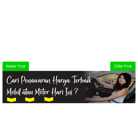
Newer Post
Older Post