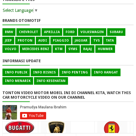
Select Language
▼
BRANDS OTOMOTIF
BMW
CHEVROLET
APRILLIA
FORD
VOLKSWAGEN
SUBARU
JEEP
PROTON
AUDI
PIAGGIO
JAGUAR
TVS
TATA
VOLVO
MERCEDES BENZ
KTM
SYMS
BAJAJ
HUMMER
INFORMASI UPDATE
INFO PUBLIK
INFO BISNIS
INFO PENTING
INFO HANGAT
INFO MENARIK
INFO KESEHATAN
TONTON VIDEO MOTOR MOBIL INI DI CHANNEL KITA, WATCH THIS
CAR MOTORCYCLE VIDEO ON OUR CHANNEL