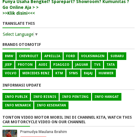
Punya Usaha Bengkel? Sparepart? Showroom? Kumunitas ?
Go Online Aja > >
>>Klik disini<<<
TRANSLATE THIS
Select Language
▼
BRANDS OTOMOTIF
BMW
CHEVROLET
APRILLIA
FORD
VOLKSWAGEN
SUBARU
JEEP
PROTON
AUDI
PIAGGIO
JAGUAR
TVS
TATA
VOLVO
MERCEDES BENZ
KTM
SYMS
BAJAJ
HUMMER
INFORMASI UPDATE
INFO PUBLIK
INFO BISNIS
INFO PENTING
INFO HANGAT
INFO MENARIK
INFO KESEHATAN
TONTON VIDEO MOTOR MOBIL INI DI CHANNEL KITA, WATCH THIS
CAR MOTORCYCLE VIDEO ON OUR CHANNEL