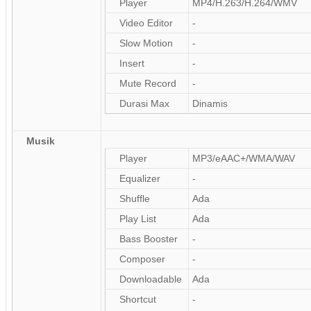
Player
MP4/H.263/H.264/WMV
Video Editor
-
Slow Motion
-
Insert
-
Mute Record
-
Durasi Max
Dinamis
Musik
Player
MP3/eAAC+/WMA/WAV
Equalizer
-
Shuffle
Ada
Play List
Ada
Bass Booster
-
Composer
-
Downloadable
Ada
Shortcut
-