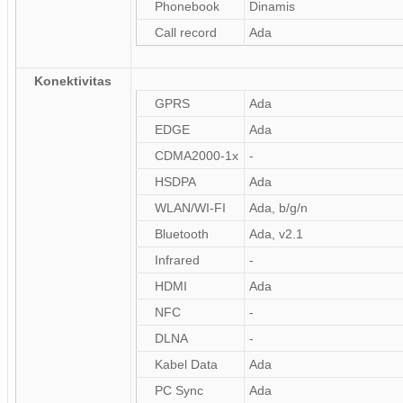
Phonebook
Dinamis
Call record
Ada
Konektivitas
GPRS
Ada
EDGE
Ada
CDMA2000-1x
-
HSDPA
Ada
WLAN/WI-FI
Ada, b/g/n
Bluetooth
Ada, v2.1
Infrared
-
HDMI
Ada
NFC
-
DLNA
-
Kabel Data
Ada
PC Sync
Ada