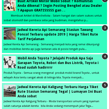
Buat Artikel Motor Mobil Sobat ? Komunitas
Anda dikenal ? Ingin Posting Bengkel atau Dealer
? Apapun GRATISSSSS gan . .
Membuat Artikel di Marchelloka - Salam hangat dan salam sukses untuk
sobat otomotif dan pembaca setia yang budiman, mengetahui p...
Jadwal Kereta Api Semarang Stasiun Tawang
Poncol Terbaru update 2019 | Harga Tiket Rute
Tarif Perjalanan
Jadwal Kereta Api Semarang - Semarang menjadi kota yang ramai dikunjungi
dan mobilitas kereta api juga lantaran ada di posisi tengah pula...
Mobil Anda Toyota ? Jelajahi Produk Apa Saja
Garapan Toyota, Robot dan Bus Listrik, Toyota i
Road sudah hadirrrrr
Produk Toyota - Semua orang mengenal produk mobil brand Toyota , untuk
wilayah Asia tentu sangat akrab di telinga kita. Toyota menjadi...
Jadwal Kereta Api Kaligung Terbaru Harga Tiket
Rute Stasiun Semarang Tegal | Lumayan Ini Buat
Anda sobat
Jadwal Kereta Api Kaligung Terbaru - Moda transportasi umum yang nyaman
salah satunya adalah kereta bila Anda sedang menempuh jalur Tega...