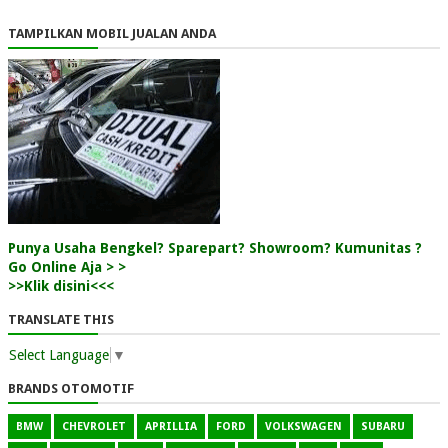
TAMPILKAN MOBIL JUALAN ANDA
Punya Usaha Bengkel? Sparepart? Showroom? Kumunitas ?
Go Online Aja > >
>>Klik disini<<<
TRANSLATE THIS
Select Language
▼
BRANDS OTOMOTIF
BMW
CHEVROLET
APRILLIA
FORD
VOLKSWAGEN
SUBARU