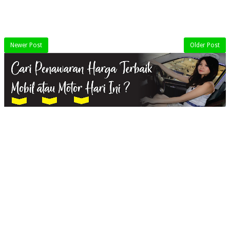
Newer Post
Older Post