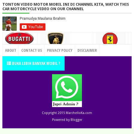
TONTON VIDEO MOTOR MOBIL INI DI CHANNEL KITA, WATCH THIS
CAR MOTORCYCLE VIDEO ON OUR CHANNEL
CONTACT US
ABOUT
CONTACT US
PRIVACY POLICY
DISCLAIMER
TERMS OF SERVICE
SITEMAP
BUKA LEBIH BANYAK MOBIL ?
Copyright 2015
MarchelloKa.com
Powered by
Blogger