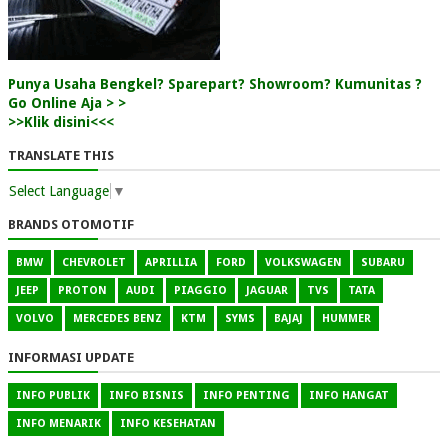
Punya Usaha Bengkel? Sparepart? Showroom? Kumunitas ?
Go Online Aja > >
>>Klik disini<<<
TRANSLATE THIS
Select Language
▼
BRANDS OTOMOTIF
BMW
CHEVROLET
APRILLIA
FORD
VOLKSWAGEN
SUBARU
JEEP
PROTON
AUDI
PIAGGIO
JAGUAR
TVS
TATA
VOLVO
MERCEDES BENZ
KTM
SYMS
BAJAJ
HUMMER
INFORMASI UPDATE
INFO PUBLIK
INFO BISNIS
INFO PENTING
INFO HANGAT
INFO MENARIK
INFO KESEHATAN