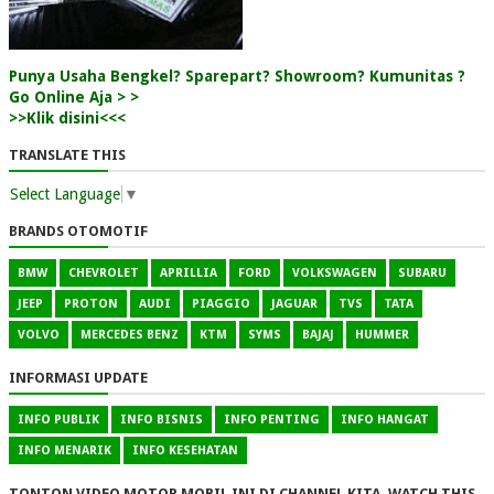
Punya Usaha Bengkel? Sparepart? Showroom? Kumunitas ?
Go Online Aja > >
>>Klik disini<<<
TRANSLATE THIS
Select Language
▼
BRANDS OTOMOTIF
BMW
CHEVROLET
APRILLIA
FORD
VOLKSWAGEN
SUBARU
JEEP
PROTON
AUDI
PIAGGIO
JAGUAR
TVS
TATA
VOLVO
MERCEDES BENZ
KTM
SYMS
BAJAJ
HUMMER
INFORMASI UPDATE
INFO PUBLIK
INFO BISNIS
INFO PENTING
INFO HANGAT
INFO MENARIK
INFO KESEHATAN
TONTON VIDEO MOTOR MOBIL INI DI CHANNEL KITA, WATCH THIS