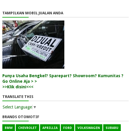
TAMPILKAN MOBIL JUALAN ANDA
Punya Usaha Bengkel? Sparepart? Showroom? Kumunitas ?
Go Online Aja > >
>>Klik disini<<<
TRANSLATE THIS
Select Language
▼
BRANDS OTOMOTIF
BMW
CHEVROLET
APRILLIA
FORD
VOLKSWAGEN
SUBARU